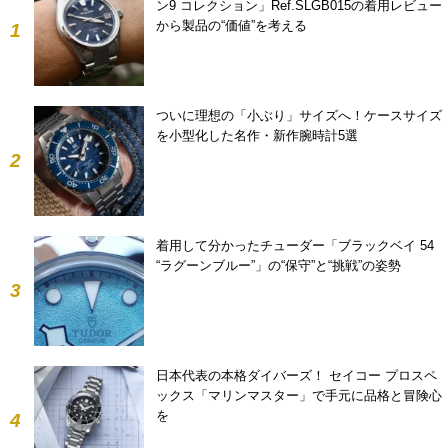
ン9 コレクション」Ref.SLGB015の着用レビュー
から製品の“価値”を考える
1
ついに理想の「小ぶり」サイズへ！ケースサイズ
を小型化した名作・新作腕時計5選
2
着用して分かったチューダー「ブラックベイ 54
“ラグーンブルー”」の“保守”と“挑戦”の姿勢
3
日本代表の本格ダイバーズ！ セイコー プロスペ
ックス「マリンマスター」で手元に品格と冒険心
を
4