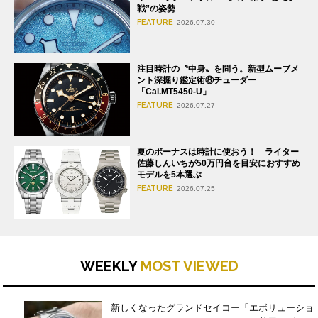
戦”の姿勢
FEATURE
2026.07.30
注目時計の〝中身〟を問う。新型ムーブメ
ント深掘り鑑定術⑧チューダー
「Cal.MT5450-U」
FEATURE
2026.07.27
夏のボーナスは時計に使おう！ ライター
佐藤しんいちが50万円台を目安におすすめ
モデルを5本選ぶ
FEATURE
2026.07.25
WEEKLY
MOST VIEWED
新しくなったグランドセイコー「エボリューショ