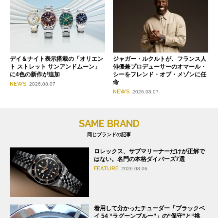
デイ＆ナイト表示搭載の「オリエン
ジャガー・ルクルトが、フランス人
ト ストレット サンアンドムーン」
俳優兼プロデューサーのオマール・
に4色の新作が追加
シーをフレンド・オブ・メゾンに任
命
NEWS
2026.08.07
NEWS
2026.08.07
SAME BRAND
同じブランドの記事
ロレックス、サブマリーナーだけが正解で
はない。名門の本格ダイバーズ7選
FEATURE
2026.08.06
着用して分かったチューダー「ブラックベ
イ 54 “ラグーンブルー”」の“保守”と“挑