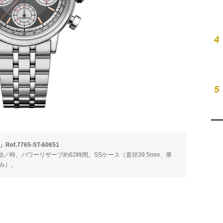
4
5
7765-ST-60651
00振動／時。パワーリザーブ約62時間。SSケース（直径39.5mm、厚
込み）。