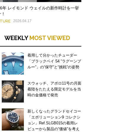
026年 レイモンド ウェイルの新作時計を一挙
介！
ATURE
2026.04.17
WEEKLY
MOST VIEWED
着用して分かったチューダー
「ブラックベイ 54 “ラグーンブ
ルー”」の“保守”と“挑戦”の姿勢
スウォッチ、アポロ11号の月面
着陸をたたえる限定モデルを当
時の金価格で発売
新しくなったグランドセイコー
「エボリューション9 コレクシ
ョン」Ref.SLGB015の着用レ
ビューから製品の“価値”を考え