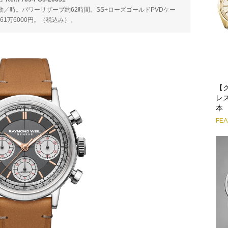
00振動／時。パワーリザーブ約62時間。SS+ローズゴールドPVDケー
。61万6000円。（税込み）。
【
レ
本
FE