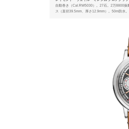
自動巻き（Cal.RW5030）。27石。2万88
ス（直径39.5mm、厚さ12.9mm）。50m防水