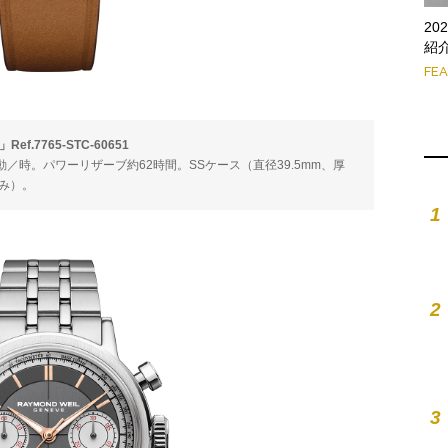
2
紹
FE
7765-STC-60651
00振動／時。パワーリザーブ約62時間。SSケース（直径39.5mm、厚
込み）。
1
2
3