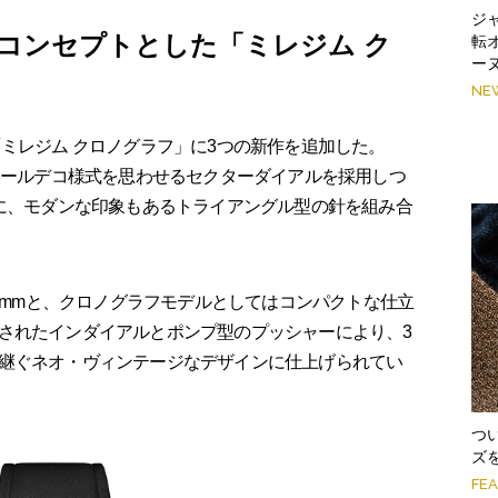
ジ
をコンセプトとした「ミレジム ク
転
ー
NE
ミレジム クロノグラフ」に3つの新作を追加した。
たアールデコ様式を思わせるセクターダイアルを採用しつ
トに、モダンな印象もあるトライアングル型の針を組み合
5mmと、クロノグラフモデルとしてはコンパクトな仕立
されたインダイアルとポンプ型のプッシャーにより、3
継ぐネオ・ヴィンテージなデザインに仕上げられてい
つ
ズ
FE