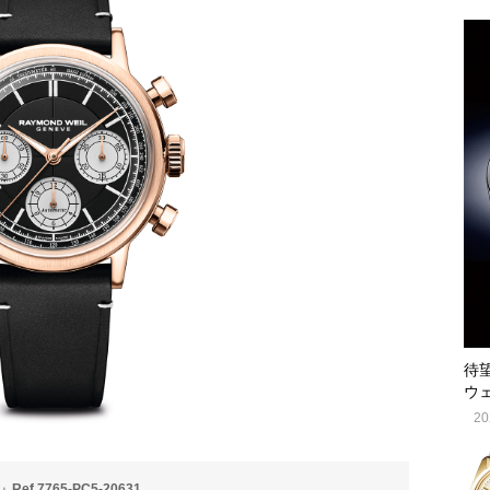
待
ウェ
20
7765-PC5-20631