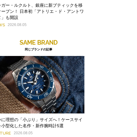
ャガー・ルクルト、銀座に新ブティックを移
オープン！ 日本初「アトリエ・ド・アントワ
ヌ」も開設
WS
2026.08.05
SAME BRAND
同じブランドの記事
いに理想の「小ぶり」サイズへ！ケースサイ
を小型化した名作・新作腕時計5選
ATURE
2026.08.05