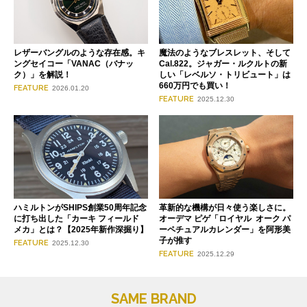
レザーバングルのような存在感。キ
魔法のようなブレスレット、そして
ングセイコー「VANAC（バナッ
Cal.822。ジャガー・ルクルトの新
ク）」を解説！
しい「レベルソ・トリビュート」は
660万円でも買い！
FEATURE
2026.01.20
FEATURE
2025.12.30
ハミルトンがSHIPS創業50周年記念
革新的な機構が日々使う楽しさに。
に打ち出した「カーキ フィールド
オーデマ ピゲ「ロイヤル オーク パ
メカ」とは？【2025年新作深掘り】
ーペチュアルカレンダー」を阿形美
子が推す
FEATURE
2025.12.30
FEATURE
2025.12.29
SAME BRAND