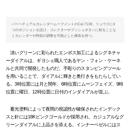
パーペチュアルカレンダームーブメントのCal.7138。リュウズに4
つのポジションを設け、コレクターやプッシュボタンに頼ることな
くカレンダーや時刻の調整を可能とした構造を持つ。
淡いグリーンに彩られたエンボス加工によるシグネチャ
ーダイアルは、ギヨシェ職人であるヤン・フォン・ケーネ
ルと共同で開発したものだ。手彫りのスタンピングツール
を用いることで、ダイアルに輝きと奥行きをもたらしてい
る。3時位置には月と閏年、6時位置にムーンフェイズ、9時
位置に曜日、12時位置に日付のインダイアルが並ぶ。
蓄光塗料によって夜間の視認性が確保されたインデック
スと針には18Kピンクゴールドが採用され、カジュアルなグ
リーンダイアルに上品さを添える。インナーベゼルにはス