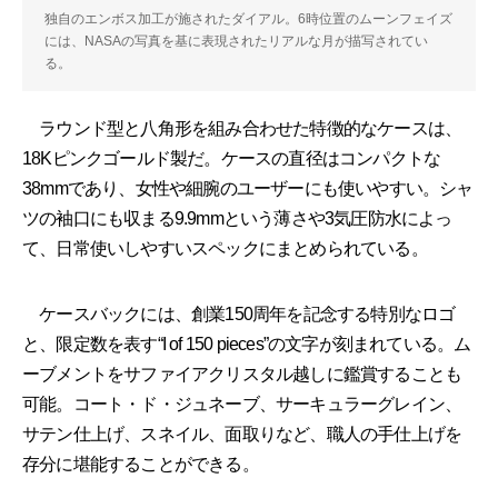
独自のエンボス加工が施されたダイアル。6時位置のムーンフェイズ
には、NASAの写真を基に表現されたリアルな月が描写されてい
る。
ラウンド型と八角形を組み合わせた特徴的なケースは、
18Kピンクゴールド製だ。ケースの直径はコンパクトな
38mmであり、女性や細腕のユーザーにも使いやすい。シャ
ツの袖口にも収まる9.9mmという薄さや3気圧防水によっ
て、日常使いしやすいスペックにまとめられている。
ケースバックには、創業150周年を記念する特別なロゴ
と、限定数を表す“I of 150 pieces”の文字が刻まれている。ム
ーブメントをサファイアクリスタル越しに鑑賞することも
可能。コート・ド・ジュネーブ、サーキュラーグレイン、
サテン仕上げ、スネイル、面取りなど、職人の手仕上げを
存分に堪能することができる。