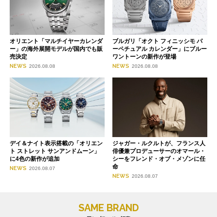
オリエント「マルチイヤーカレンダ
ブルガリ「オクト フィニッシモ パ
ー」の海外展開モデルが国内でも販
ーペチュアル カレンダー」にブルー
売決定
ワントーンの新作が登場
NEWS
NEWS
2026.08.08
2026.08.08
デイ＆ナイト表示搭載の「オリエン
ジャガー・ルクルトが、フランス人
ト ストレット サンアンドムーン」
俳優兼プロデューサーのオマール・
に4色の新作が追加
シーをフレンド・オブ・メゾンに任
命
NEWS
2026.08.07
NEWS
2026.08.07
SAME BRAND