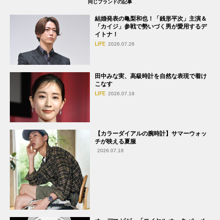
同じブランドの記事
結婚発表の亀梨和也！「銭形平次」主演＆
「カイジ」参戦で勢いづく男が愛用するデ
イトナ！
LIFE
2026.07.26
田中みな実、高級時計を自然な表現で着け
こなす
LIFE
2026.07.19
【カラーダイアルの腕時計】サマーウォッ
チが映える夏服
2026.07.18