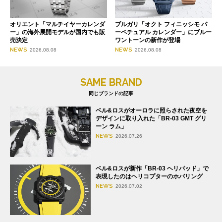
オリエント「マルチイヤーカレンダ
ブルガリ「オクト フィニッシモ パ
ー」の海外展開モデルが国内でも販
ーペチュアル カレンダー」にブルー
売決定
ワントーンの新作が登場
NEWS
NEWS
2026.08.08
2026.08.08
SAME BRAND
同じブランドの記事
ベル&ロスがオーロラに照らされた夜空を
デザインに取り入れた「BR-03 GMT グリ
ーン ラム」
NEWS
2026.07.26
ベル&ロスが新作「BR-03 ヘリパッド」で
表現したのはヘリコプターのホバリング
NEWS
2026.07.02