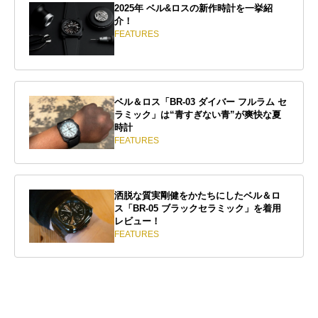
2025年 ベル&ロスの新作時計を一挙紹
介！
FEATURES
ベル＆ロス「BR-03 ダイバー フルラム セ
ラミック」は“青すぎない青”が爽快な夏
時計
FEATURES
洒脱な質実剛健をかたちにしたベル＆ロ
ス「BR-05 ブラックセラミック」を着用
レビュー！
FEATURES