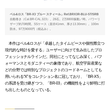
ベル&ロス「BR-X3 ブルー スティール」Ref.BRX3R-BLU-ST/SRB
自動巻き（Cal.BR-CAL.323）。28石。2万8800振動／時。パワーリ
ザーブ約70時間。SSケース（直径41mm、厚さ13.30mm）。100m
防水。97万9000円（税込み）。
本作はベル&ロスが「卓越したタイムピースや個性際立つ
現代的な時計を愛する」ユーザーに向けて生み出したプロ
フェッショナルラインだ。同社にとってなじみ深く、パフ
ォーマンスとモダニティーの象徴であり、航空宇宙産業な
どの分野では特別なプロジェクトのコードネームとしても
用いられる“X”をコレクション名に冠しており、「BR-X5」
の系譜を受け継ぎつつ、「BR-03」の機能性をより鮮明に打
ち出したものとなっている。