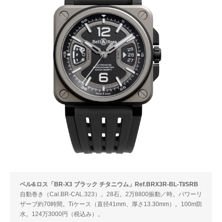
ベル&ロス「BR-X3 ブラック チタニウム」Ref.BRX3R-BL-TI/SRB
自動巻き（Cal.BR-CAL.323）。28石。2万8800振動／時。パワーリ
ザーブ約70時間。Tiケース（直径41mm、厚さ13.30mm）。100m防
水。124万3000円（税込み）。