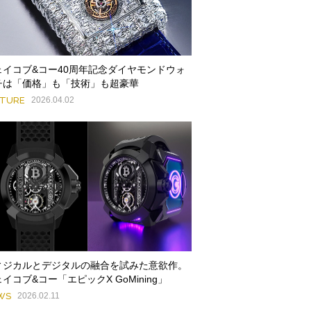
ェイコブ&コー40周年記念ダイヤモンドウォ
チは「価格」も「技術」も超豪華
ATURE
2026.04.02
ィジカルとデジタルの融合を試みた意欲作。
イコブ&コー「エピックX GoMining」
WS
2026.02.11