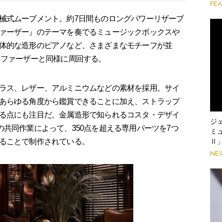
FE
械式ムーブメント。約7日間ものロングパワーリザーブ
ァーザー』のテーマを奏でるミュージックボックスや
体的な造形のピアノなど、さまざまなモチーフが並
ドファーザーと同様に周回する。
ラス、レザー、アルミニウムなどの素材を採用。サイ
あらゆる角度から鑑賞できることに加え、ストラップ
る点にも注目だ。金属造形で知られるコスタ・デザイ
ジ
dio）との共同作業によって、350点を超える専用パーツを7つ
ミ
ることで制作されている。
Ⅱ
NE