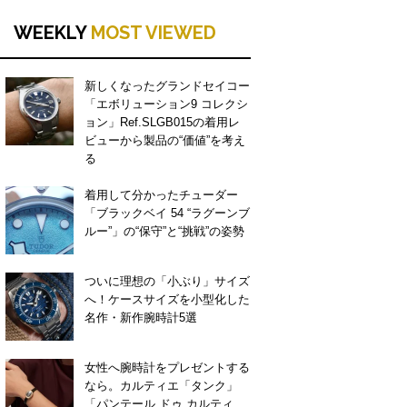
WEEKLY
MOST VIEWED
新しくなったグランドセイコー
「エボリューション9 コレクシ
ョン」Ref.SLGB015の着用レ
ビューから製品の“価値”を考え
る
着用して分かったチューダー
「ブラックベイ 54 “ラグーンブ
ルー”」の“保守”と“挑戦”の姿勢
ついに理想の「小ぶり」サイズ
へ！ケースサイズを小型化した
名作・新作腕時計5選
女性へ腕時計をプレゼントする
なら。カルティエ「タンク」
「パンテール ドゥ カルティ