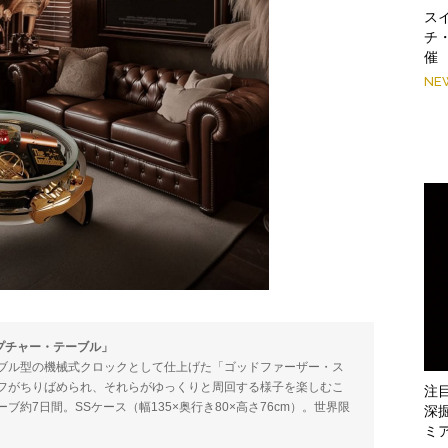
スイ
チ
催
NE
プチャー・テーブル」
ブル型の機械式クロックとして仕上げた「ゴッドファーザー・ス
フがちりばめられ、それらがゆっくりと周回する様子を楽しむこ
注
約7日間。SSケース（幅135×奥行き80×高さ76cm）。世界限
深
ミ