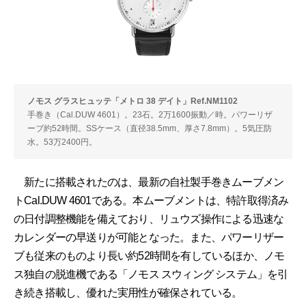
ノモス グラスヒュッテ「メトロ 38 デイト」Ref.NM1102
手巻き（Cal.DUW 4601）。23石。2万1600振動／時。パワーリザ
ーブ約52時間。SSケース（直径38.5mm、厚さ7.8mm）。5気圧防
水。53万2400円。
新たに搭載されたのは、最新の自社製手巻きムーブメン
トCal.DUW 4601である。本ムーブメントは、特許取得済み
の日付調整機能を備えており、リュウズ操作による迅速な
カレンダーの早送りが可能となった。また、パワーリザー
ブも従来のものより長い約52時間を有しているほか、ノモ
ス独自の脱進機である「ノモス スウィング システム」を引
き続き搭載し、優れた実用性が確保されている。