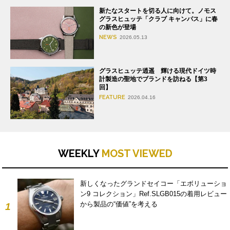
新たなスタートを切る人に向けて。ノモス
グラスヒュッテ「クラブ キャンパス」に春
の新色が登場
NEWS
2026.05.13
グラスヒュッテ逍遥 輝ける現代ドイツ時
計製造の聖地でブランドを訪ねる【第3
回】
FEATURE
2026.04.16
WEEKLY
MOST VIEWED
新しくなったグランドセイコー「エボリューショ
ン9 コレクション」Ref.SLGB015の着用レビュー
から製品の“価値”を考える
1