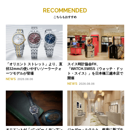
RECOMMENDED
こちらもおすすめ
「オリエント ストレット」より、直
スイス時計協会FH、
径32mmの使いやすいソーラークォ
「WATCH.SWISS（ウォッチ・ドッ
ーツモデルが登場
ト・スイス）」を日本橋三越本店で
開催
NEWS
2026.08.06
NEWS
2026.08.06
オリエントが「バンビーノ サンアン
ジャガー・ルクルト、銀座に新ブテ