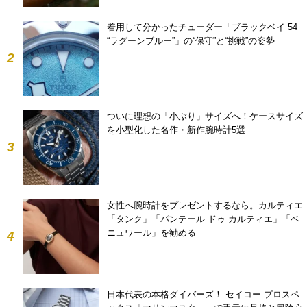
着用して分かったチューダー「ブラックベイ 54
“ラグーンブルー”」の“保守”と“挑戦”の姿勢
2
ついに理想の「小ぶり」サイズへ！ケースサイズ
を小型化した名作・新作腕時計5選
3
女性へ腕時計をプレゼントするなら。カルティエ
「タンク」「パンテール ドゥ カルティエ」「ベ
ニュワール」を勧める
4
日本代表の本格ダイバーズ！ セイコー プロスペ