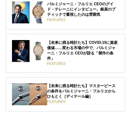
パルミジャーニ・フルリエ CEOのグイ
ド・テレーニにインタビュー。銀座のブ
ティックで重視したのは雰囲気
FEATURES
【未来に残る時計たち】COVID-19に資産
価値……変わる市場の中で、パルミジャ
ーニ・フルリエ CEOが語る「傑作の条
件」
FEATURES
【未来に残る時計たち】マスターピース
の条件をパルミジャーニ・フルリエから
ひもとく［ディテール編］
FEATURES