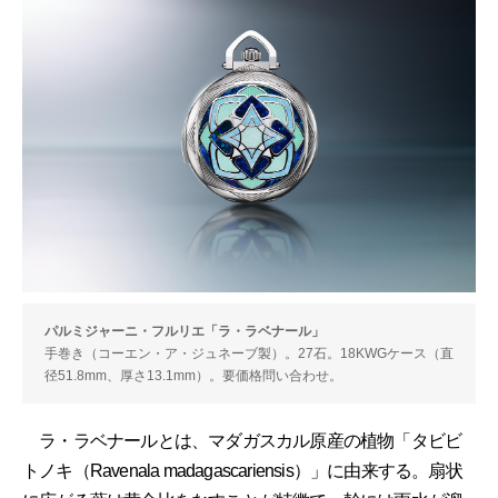
パルミジャーニ・フルリエ「ラ・ラベナール」
手巻き（コーエン・ア・ジュネーブ製）。27石。18KWGケース（直
径51.8mm、厚さ13.1mm）。要価格問い合わせ。
ラ・ラベナールとは、マダガスカル原産の植物「タビビ
トノキ（Ravenala madagascariensis）」に由来する。扇状