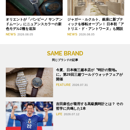
オリエントが「バンビーノ サンアン
ジャガー・ルクルト、銀座に新ブテ
ドムーン」にニュアンスカラーの新
ィックを移転オープン！ 日本初「ア
色モデル2種を追加
トリエ・ド・アントワーヌ」も開設
NEWS
NEWS
2026.08.05
2026.08.05
SAME BRAND
同じブランドの記事
今夏、日本橋三越本店が〝時計の聖地〟
に。第29回三越ワールドウォッチフェアが
開催
FEATURE
2026.07.31
吉田麻也が着用する高級腕時計とは？ その
哲学に共鳴した1本
LIFE
2026.07.12