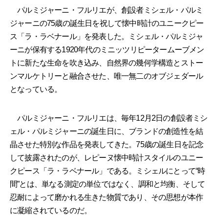
パルミジャーニ・フルリエが、創設者ミシェル・パルミ
ジャーニの75歳の誕生日を祝して懐中時計のユニークピー
ス「ラ・ラベナール」を発表した。ミシェル・パルミジャ
ーニが保有する1920年代のミニッツリピータームーブメン
トに新たな生命を吹き込み、自然界の幾何学構造とストー
ンマルケトリーと融合させた、唯一無二のオブジェダール
となっている。
パルミジャーニ・フルリエは、毎年12月2日の創設者ミシ
ェル・パルミジャーニの誕生日に、ブランドの創造性を結
晶させた特別な作品を発表してきた。75歳の誕生日を記念
して披露されたのが、レピーヌ懐中時計スタイルのユニー
クピース「ラ・ラベナール」である。ミシェルにとって“時
間”とは、単なる測定の単位ではなく、調和と均衡、そして
忍耐によって磨かれる生きた物質であり、その思想が本作
に凝縮されているのだ。