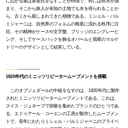
に広がる葉は黄金比をなすことが特徴で、幹には雨水が溜
まり、そこから旅人が未知の土地でも水を得られることか
ら、古くから親しまれてきた植物である。ミシェル・パル
ミジャーニは、自然界のフォルムの根底に流れる秩序に注
目。その精神がケースや文字盤、ブリッジのエングレービ
ング、そしてケースバックを飾るオパールと翡翠のマルケ
トリーのデザインとして結実している。
1920年代のミニッツリピータームーブメントを搭載
このオブジェダールの中核をなすのは、1920年代に製作
されたミニッツリピータームーブメントである。これは、
スイス・ジュネーブで崇敬を集めたブランドのひとつであ
る、エドゥアール・コーエンの工房が製作したムーブメン
トで、長年にわたりミシェル・パルミジャーニのプライベ