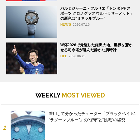
パルミジャーニ・フルリエ「トンダ PF ス
ポーツ クロノグラフ ウルトラサーメット」
の新色は“ミネラルブルー”
NEWS
2026.07.10
W杯2026で覚醒した鎌田大地。世界を驚か
せる司令塔が選んだ静かな腕時計
LIFE
2026.06.28
WEEKLY
MOST VIEWED
着用して分かったチューダー「ブラックベイ 54
“ラグーンブルー”」の“保守”と“挑戦”の姿勢
1