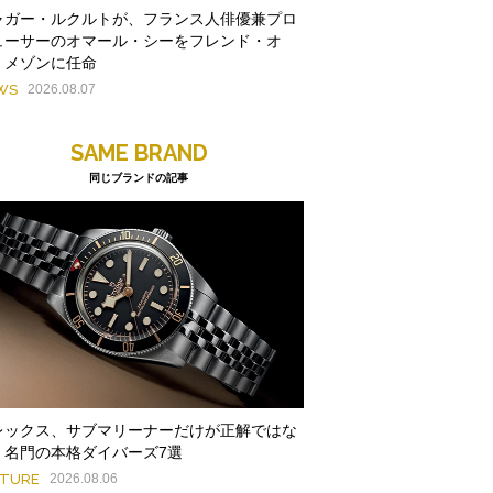
ャガー・ルクルトが、フランス人俳優兼プロ
ューサーのオマール・シーをフレンド・オ
・メゾンに任命
WS
2026.08.07
SAME BRAND
同じブランドの記事
レックス、サブマリーナーだけが正解ではな
。名門の本格ダイバーズ7選
ATURE
2026.08.06