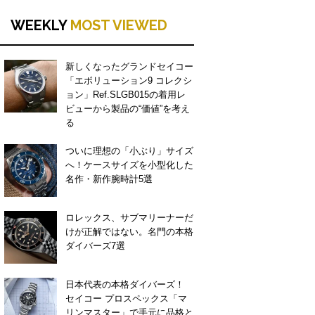
WEEKLY
MOST VIEWED
新しくなったグランドセイコー
「エボリューション9 コレクシ
ョン」Ref.SLGB015の着用レ
ビューから製品の“価値”を考え
る
ついに理想の「小ぶり」サイズ
へ！ケースサイズを小型化した
名作・新作腕時計5選
ロレックス、サブマリーナーだ
けが正解ではない。名門の本格
ダイバーズ7選
日本代表の本格ダイバーズ！
セイコー プロスペックス「マ
リンマスター」で手元に品格と