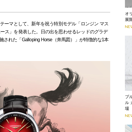
オ
展
をテーマとして、新年を祝う特別モデル「ロンジン マス
NE
ホース」を発表した。日の出を思わせるレッドのグラデ
た「Galloping Horse（奔馬図）」が特徴的な1本
ブ
ル
場
NE