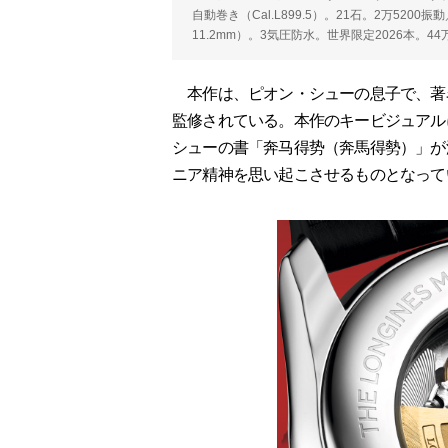
自動巻き（Cal.L899.5）。21石。2万52
11.2mm）。3気圧防水。世界限定2026本。44
本作は、ピオン・シューの息子で、著
監修されている。本作のキービジュアル
シューの書「奔马得势（奔馬得勢）」が
ニア精神を思い起こさせるものとなって