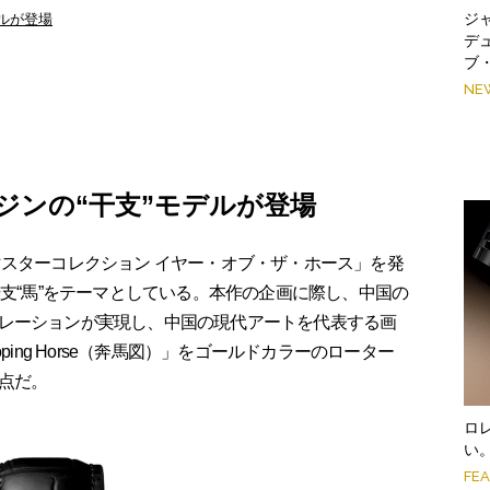
ジ
ルが登場
デ
ブ
NE
ジンの“干支”モデルが登場
スターコレクション イヤー・オブ・ザ・ホース」を発
干支“馬”をテーマとしている。本作の企画に際し、中国の
レーションが実現し、中国の現代アートを代表する画
ping Horse（奔馬図）」をゴールドカラーのローター
点だ。
ロ
い
FE