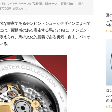
00振動／時。パワーリザーブ約72時間。SSケース（直径42mm、厚さ
万7700円（税込み）。
夏
し
名な書家であるチンピン・シューがデザインによって
5
には、躍動感のある疾走する馬とともに、チンピン・
FE
添えられ、馬の文化的意義である勇気、自由、パイオ
いる。
ロ
ル
の
NE