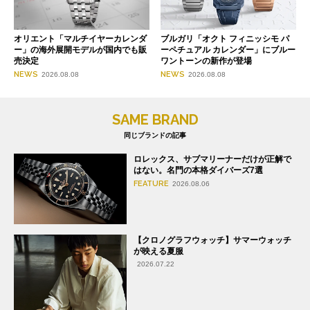
オリエント「マルチイヤーカレンダ
ブルガリ「オクト フィニッシモ パ
ー」の海外展開モデルが国内でも販
ーペチュアル カレンダー」にブルー
売決定
ワントーンの新作が登場
NEWS
NEWS
2026.08.08
2026.08.08
SAME BRAND
同じブランドの記事
ロレックス、サブマリーナーだけが正解で
はない。名門の本格ダイバーズ7選
FEATURE
2026.08.06
【クロノグラフウォッチ】サマーウォッチ
が映える夏服
2026.07.22