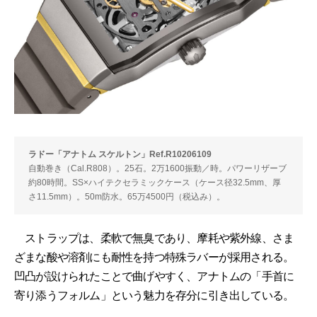
ラドー「アナトム スケルトン」Ref.R10206109
自動巻き（Cal.R808）。25石。2万1600振動／時。パワーリザーブ
約80時間。SS×ハイテクセラミックケース（ケース径32.5mm、厚
さ11.5mm）。50m防水。65万4500円（税込み）。
ストラップは、柔軟で無臭であり、摩耗や紫外線、さま
ざまな酸や溶剤にも耐性を持つ特殊ラバーが採用される。
凹凸が設けられたことで曲げやすく、アナトムの「手首に
寄り添うフォルム」という魅力を存分に引き出している。