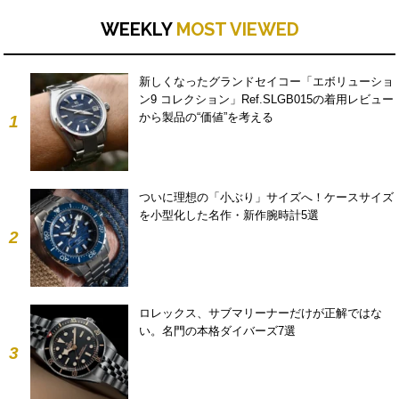
WEEKLY
MOST VIEWED
新しくなったグランドセイコー「エボリューショ
ン9 コレクション」Ref.SLGB015の着用レビュー
から製品の“価値”を考える
1
ついに理想の「小ぶり」サイズへ！ケースサイズ
を小型化した名作・新作腕時計5選
2
ロレックス、サブマリーナーだけが正解ではな
い。名門の本格ダイバーズ7選
3