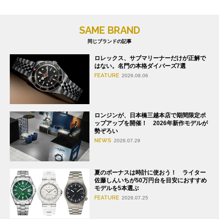
SAME BRAND
同じブランドの記事
ロレックス、サブマリーナーだけが正解で
はない。名門の本格ダイバーズ7選
FEATURE
2026.08.06
ロンジンが、日本橋三越本店で期間限定ポ
ップアップを開催！ 2026年新作モデルが
勢ぞろい
NEWS
2026.07.29
夏のボーナスは時計に使おう！ ライター
佐藤しんいちが50万円台を目安におすすめ
モデルを5本選ぶ
FEATURE
2026.07.25