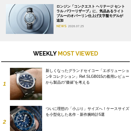
ロンジン「コンクエスト ヘリテージ セント
ラル パワーリザーブ」に、気品あるライト
ブルーのオパーリン仕上げ文字盤モデルが
追加
NEWS
2026.07.25
WEEKLY
MOST VIEWED
新しくなったグランドセイコー「エボリューショ
ン9 コレクション」Ref.SLGB015の着用レビュー
から製品の“価値”を考える
1
ついに理想の「小ぶり」サイズへ！ケースサイズ
を小型化した名作・新作腕時計5選
2