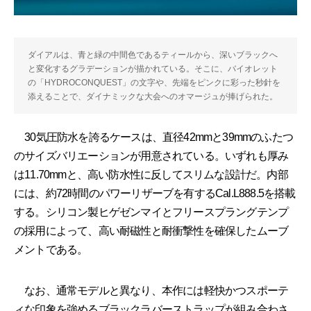
ダイアルは、青と緑の中間色であるティールから、深いブラックへ
と変化するグラデーションが描かれている。そこに、バイオレット
の「HYDROCONQUEST」の文字や、先端をピンクに彩った秒針を
添えることで、ダイナミックな大会へのオマージュが捧げられた。
30気圧防水を誇るケースは、直径42mmと39mmのふたつ
のサイズバリエーションが用意されている。いずれも厚み
は11.70mmと、高い防水性に反してスリムな設計だ。内部
には、約72時間のパワーリザーブを有するCal.L888.5を搭載
する。シリコン製ヒゲゼンマイとフリースプラングテンプ
の採用によって、高い耐磁性と耐衝撃性を確保したムーブ
メントである。
なお、通常モデルと異なり、本作には軽快かつスポーテ
ィな印象を強めるブラックラバーストラップが組み合わさ