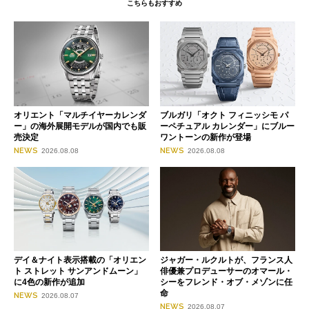
こちらもおすすめ
オリエント「マルチイヤーカレンダ
ブルガリ「オクト フィニッシモ パ
ー」の海外展開モデルが国内でも販
ーペチュアル カレンダー」にブルー
売決定
ワントーンの新作が登場
NEWS
NEWS
2026.08.08
2026.08.08
デイ＆ナイト表示搭載の「オリエン
ジャガー・ルクルトが、フランス人
ト ストレット サンアンドムーン」
俳優兼プロデューサーのオマール・
に4色の新作が追加
シーをフレンド・オブ・メゾンに任
命
NEWS
2026.08.07
NEWS
2026.08.07