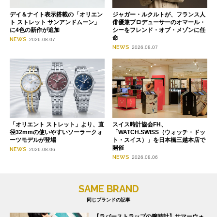
デイ＆ナイト表示搭載の「オリエン
ジャガー・ルクルトが、フランス人
ト ストレット サンアンドムーン」
俳優兼プロデューサーのオマール・
に4色の新作が追加
シーをフレンド・オブ・メゾンに任
命
NEWS
2026.08.07
NEWS
2026.08.07
「オリエント ストレット」より、直
スイス時計協会FH、
径32mmの使いやすいソーラークォ
「WATCH.SWISS（ウォッチ・ドッ
ーツモデルが登場
ト・スイス）」を日本橋三越本店で
開催
NEWS
2026.08.06
NEWS
2026.08.06
SAME BRAND
同じブランドの記事
【ラバーストラップの腕時計】サマーウォ