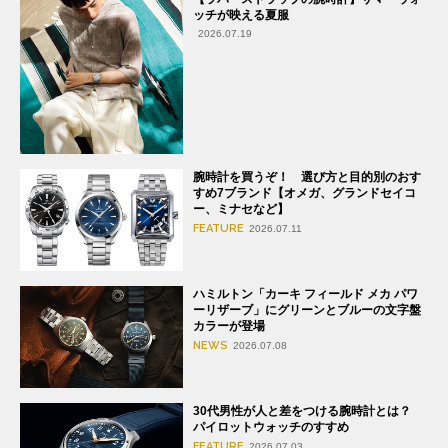
ッチが映える夏服
2026.07.19
腕時計を買うぞ！ 選び方と目的別のおす
すめ7ブランド【オメガ、グランドセイコ
ー、ミナセなど】
FEATURE
2026.07.11
ハミルトン「カーキ フィールド メカ パワ
ーリザーブ」にグリーンとブルーの文字盤
カラーが登場
NEWS
2026.07.08
30代男性が人と差をつける腕時計とは？
パイロットウォッチのすすめ
FEATURE
2026.07.03