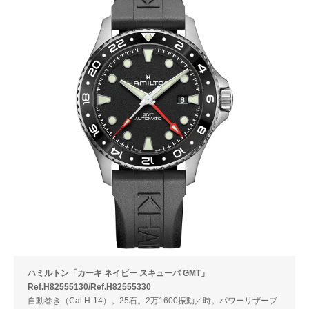
ハミルトン「カーキ ネイビー スキューバ GMT」
Ref.H82555130/Ref.H82555330
自動巻き（Cal.H-14）。25石。2万1600振動／時。パワーリザーブ