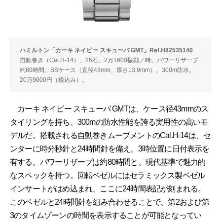
ハミルトン「カーキ ネイビー スキューバ GMT」Ref.H82535140
自動巻き（Cal.H-14）。25石。2万1600振動／時。パワーリザーブ
約80時間。SSケース（直径43mm、厚さ13.9mm）。300m防水。
20万9000円（税込み）。
カーキ ネイビー スキューバ GMTは、ケース径43mmのス
タイリングを持ち、300mの防水性能を誇る実用性の高いモ
デルだ。搭載される自動巻きムーブメントのCal.H-14は、セ
ンターに時分秒針と24時間針を備え、3時位置に日付表示を
有する。パワーリザーブは約80時間と、現代基準で魅力的
なスペックを持つ。回転ベゼルにはセラミックス製ベゼル
インサートがはめ込まれ、ここに24時間表記が刻まれる。
このベゼルと24時間針を組み合わせることで、第2および第
3のタイムゾーンの時間を表示することが可能となってい