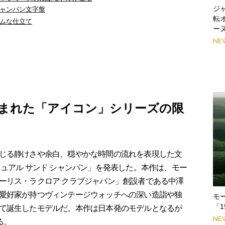
ジ
ャンパン文字盤
転
ムな仕立て
ー
NE
まれた「アイコン」シリーズの限
じる静けさや余白、穏やかな時間の流れを表現した文
ュアル サンド シャンパン」を発表した。本作は、モー
ーリス・ラクロア クラブジャパン」創設者である中澤
愛好家が持つヴィンテージウォッチへの深い造詣や独
モ
「
て誕生したモデルだ。本作は日本発のモデルとなるが
NE
る。