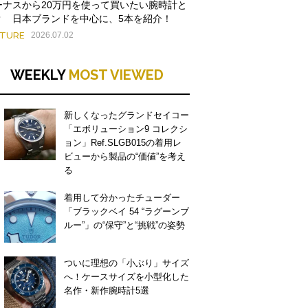
ーナスから20万円を使って買いたい腕時計と
？ 日本ブランドを中心に、5本を紹介！
ATURE
2026.07.02
WEEKLY
MOST VIEWED
新しくなったグランドセイコー
「エボリューション9 コレクシ
ョン」Ref.SLGB015の着用レ
ビューから製品の“価値”を考え
る
着用して分かったチューダー
「ブラックベイ 54 “ラグーンブ
ルー”」の“保守”と“挑戦”の姿勢
ついに理想の「小ぶり」サイズ
へ！ケースサイズを小型化した
名作・新作腕時計5選