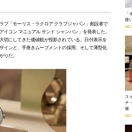
「
使
ラブ「モーリス・ラクロア クラブジャパン」創設者で
NE
イコン マニュアル サンド シャンパン」を発表した。
大切にしてきた価値観が投影されている。日付表示を
ザインと、手巻きムーブメントの採用、そして薄型化
がりだ。
スイ
チ
催
NE