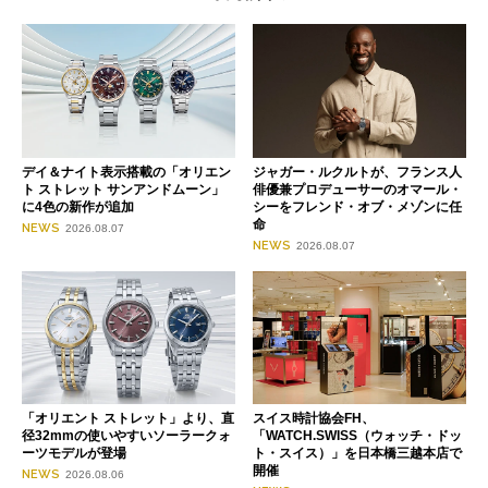
デイ＆ナイト表示搭載の「オリエン
ジャガー・ルクルトが、フランス人
ト ストレット サンアンドムーン」
俳優兼プロデューサーのオマール・
に4色の新作が追加
シーをフレンド・オブ・メゾンに任
命
NEWS
2026.08.07
NEWS
2026.08.07
「オリエント ストレット」より、直
スイス時計協会FH、
径32mmの使いやすいソーラークォ
「WATCH.SWISS（ウォッチ・ドッ
ーツモデルが登場
ト・スイス）」を日本橋三越本店で
開催
NEWS
2026.08.06