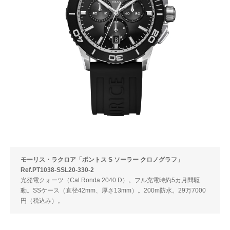
モーリス・ラクロア「ポントス S ソーラー クロノグラフ」
Ref.PT1038-SSL20-330-2
光発電クォーツ（Cal.Ronda 2040.D）。フル充電時約5カ月間駆
動。SSケース（直径42mm、厚さ13mm）。200m防水。29万7000
円（税込み）。