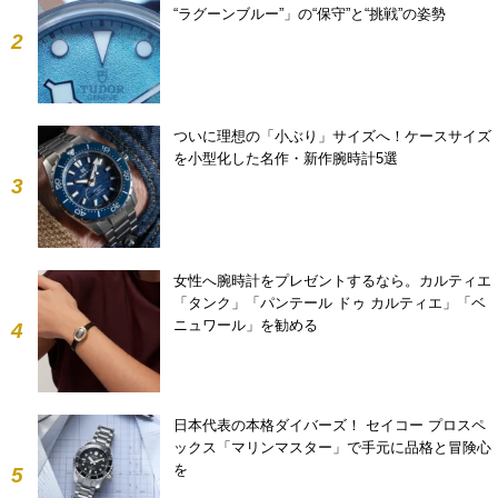
“ラグーンブルー”」の“保守”と“挑戦”の姿勢
2
ついに理想の「小ぶり」サイズへ！ケースサイズ
を小型化した名作・新作腕時計5選
3
女性へ腕時計をプレゼントするなら。カルティエ
「タンク」「パンテール ドゥ カルティエ」「ベ
ニュワール」を勧める
4
日本代表の本格ダイバーズ！ セイコー プロスペ
ックス「マリンマスター」で手元に品格と冒険心
を
5