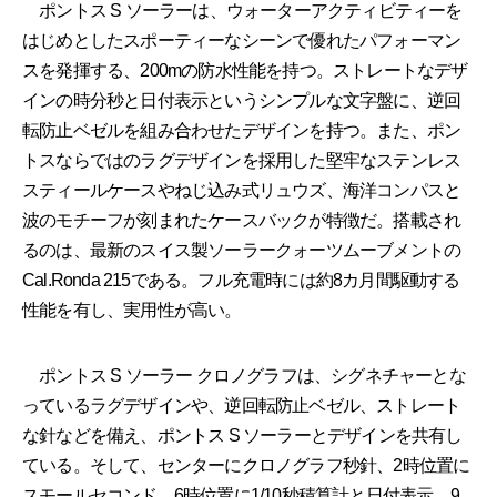
ポントス S ソーラーは、ウォーターアクティビティーを
はじめとしたスポーティーなシーンで優れたパフォーマン
スを発揮する、200mの防水性能を持つ。ストレートなデザ
インの時分秒と日付表示というシンプルな文字盤に、逆回
転防止ベゼルを組み合わせたデザインを持つ。また、ポン
トスならではのラグデザインを採用した堅牢なステンレス
スティールケースやねじ込み式リュウズ、海洋コンパスと
波のモチーフが刻まれたケースバックが特徴だ。搭載され
るのは、最新のスイス製ソーラークォーツムーブメントの
Cal.Ronda 215である。フル充電時には約8カ月間駆動する
性能を有し、実用性が高い。
ポントス S ソーラー クロノグラフは、シグネチャーとな
っているラグデザインや、逆回転防止ベゼル、ストレート
な針などを備え、ポントス S ソーラーとデザインを共有し
ている。そして、センターにクロノグラフ秒針、2時位置に
スモールセコンド、6時位置に1/10秒積算計と日付表示、9