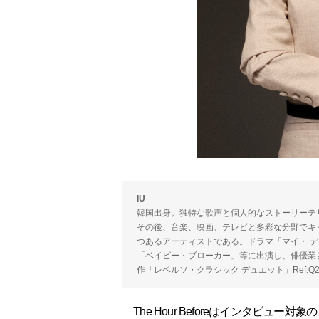
IU
韓国出身。独特な歌声と個人的なストーリーテ
その後、音楽、映画、テレビと多彩な分野でキ
つあるアーティストである。ドラマ「マイ・ 
「ベイビー・ブローカー」等に出演し、俳優業と
作「レベルソ・クラシック デュエット」Ref.Q26
The Hour Beforeはインタビュ