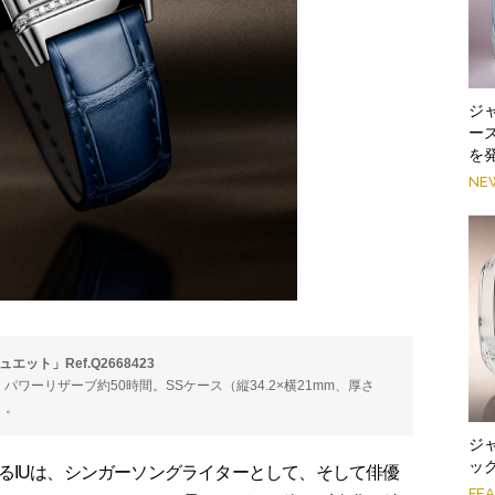
ジ
ー
を
NE
ト」Ref.Q2668423
時。パワーリザーブ約50時間。SSケース（縦34.2×横21mm、厚さ
）。
ジ
ッ
IUは、シンガーソングライターとして、そして俳優
FE