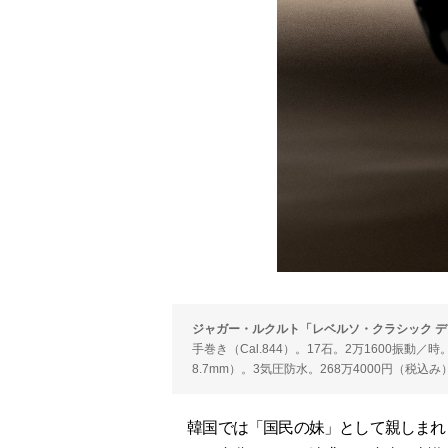
ジャガー・ルクルト「レベルソ・クラシック デュエッ
手巻き（Cal.844）。17石。2万1600振動／
8.7mm）。3気圧防水。268万4000円（税込み
韓国では「国民の妹」として親しまれる