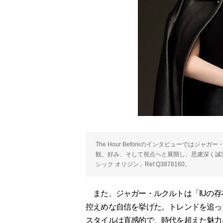
The Hour Beforeのインタビューでは
観、好み、そして視点へと展開し、思慮深く誠
シック オリジン」Ref.Q3878160。
また、ジャガー・ルクルトは「IUの存
控えめな自信を挙げた。トレンドを追っ
スタイルは直感的で、時代を超えた魅力