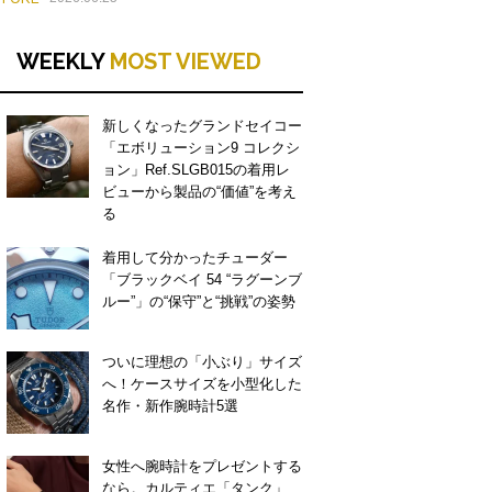
WEEKLY
MOST VIEWED
新しくなったグランドセイコー
「エボリューション9 コレクシ
ョン」Ref.SLGB015の着用レ
ビューから製品の“価値”を考え
る
着用して分かったチューダー
「ブラックベイ 54 “ラグーンブ
ルー”」の“保守”と“挑戦”の姿勢
ついに理想の「小ぶり」サイズ
へ！ケースサイズを小型化した
名作・新作腕時計5選
女性へ腕時計をプレゼントする
なら。カルティエ「タンク」