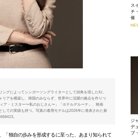
スイ
チ
催
NE
リングによってシンガーソングライターとして頭角を現したIU。
ャリアを構築し、韓国のみならず、世界中に活躍の拠点を作りつ
ディア・ミスター〜私のおじさん〜」「ホテルデルーナ」、映画
しての実績も持つ。写真の着用モデルは2026年に発表された新
68423。
ジ
デ
ブ
ー対象の、「独自の歩みを形成するに至った、あまり知られて