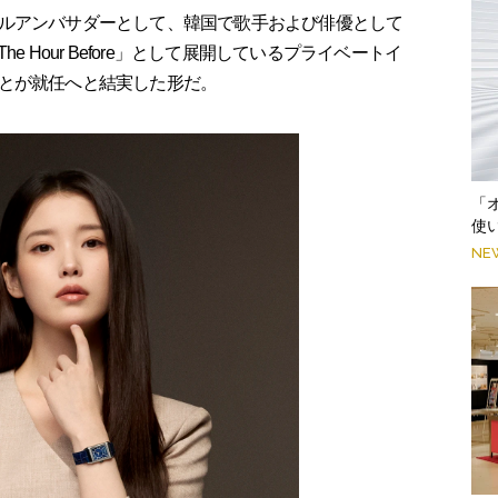
ルアンバサダーとして、韓国で歌手および俳優として
 Hour Before」として展開しているプライベートイ
とが就任へと結実した形だ。
「
使
NE