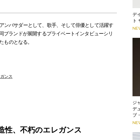
デ
ト
アンバサダーとして、歌手、そして俳優として活躍す
NE
、同ブランドが展開するプライベートインタビューシリ
実現したものとなる。
レガンス
ジ
デ
ブ
NE
造性、不朽のエレガンス