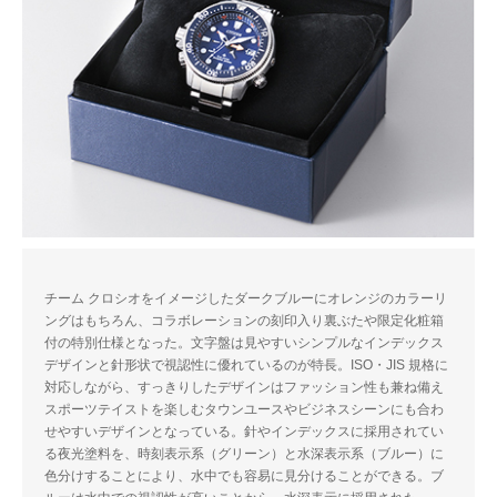
チーム クロシオをイメージしたダークブルーにオレンジのカラーリ
ングはもちろん、コラボレーションの刻印入り裏ぶたや限定化粧箱
付の特別仕様となった。文字盤は見やすいシンプルなインデックス
デザインと針形状で視認性に優れているのが特長。ISO・JIS 規格に
対応しながら、すっきりしたデザインはファッション性も兼ね備え
スポーツテイストを楽しむタウンユースやビジネスシーンにも合わ
せやすいデザインとなっている。針やインデックスに採用されてい
る夜光塗料を、時刻表示系（グリーン）と水深表示系（ブルー）に
色分けすることにより、水中でも容易に見分けることができる。ブ