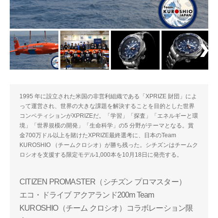
1995 年に設立された米国の非営利組織である「XPRIZE 財団」によ
って運営され、世界の大きな課題を解決することを目的とした世界
コンペティションがXPRIZEだ。「学習」「探査」「エネルギーと環
境」「世界規模の開発」「生命科学」の5 分野がテーマとなる。賞
金700万ドル以上を賭けたXPRIZE最終選考に、日本のTeam
KUROSHIO （チームクロシオ）が勝ち残った。シチズンはチームク
ロシオを支援する限定モデル1,000本を10月18日に発売する。
CITIZEN PROMASTER（シチズン プロマスター）
エコ・ドライブ アクアランド200m Team
KUROSHIO（チーム クロシオ）コラボレーション限