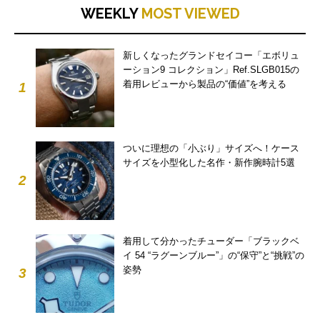
WEEKLY
MOST VIEWED
新しくなったグランドセイコー「エボリュ
ーション9 コレクション」Ref.SLGB015の
着用レビューから製品の“価値”を考える
1
ついに理想の「小ぶり」サイズへ！ケース
サイズを小型化した名作・新作腕時計5選
2
着用して分かったチューダー「ブラックベ
イ 54 “ラグーンブルー”」の“保守”と“挑戦”の
姿勢
3