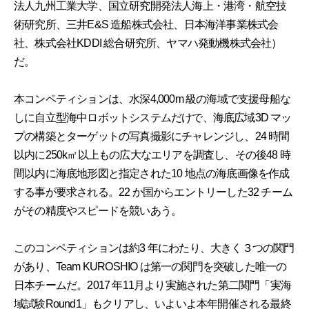
法人九州工業大学、国立研究開発法人海上・港湾・航空技
術研究所、三井E&S 造船株式会社、日本海洋事業株式会
社、株式会社KDDI 総合研究所、ヤマハ発動機株式会社）
だ。
本コンペティションは、水深4,000m 級の海域で支援母船な
しに自立型海中ロボットシステムだけで、海底広域3D マッ
プの構築とターゲットの写真撮影にチャレンジし、24 時間
以内に250k㎡以上もの広大なエリアを調査し、その後48 時
間以内に海底地形図と指定された10 地点の海底画像を作成
する事が要求される。22 か国からエントリーした32 チーム
がその精度やスピードを競いあう。
このコンペティションは約3 年にわたり、大きく３つの関門
があり、Team KUROSHIO は第一の関門を突破した唯一の
日本チームだ。2017 年11月より実施された第二関門「実海
域試験Round1」もクリアし、いよいよ本年開催される最終