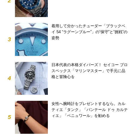
2
着用して分かったチューダー「ブラックベ
イ 54 “ラグーンブルー”」の“保守”と“挑戦”の
姿勢
3
日本代表の本格ダイバーズ！ セイコー プロ
スペックス「マリンマスター」で手元に品
格と冒険心を
4
女性へ腕時計をプレゼントするなら。カル
ティエ「タンク」「パンテール ドゥ カルテ
ィエ」「ベニュワール」を勧める
5