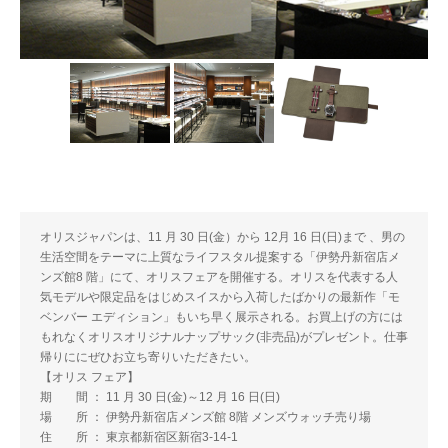
オリスジャパンは、11 月 30 日(金）から 12月 16 日(日)まで 、男の
生活空間をテーマに上質なライフスタル提案する「伊勢丹新宿店メ
ンズ館8 階」にて、オリスフェアを開催する。オリスを代表する人
気モデルや限定品をはじめスイスから入荷したばかりの最新作「モ
ベンバー エディション」もいち早く展示される。お買上げの方には
もれなくオリスオリジナルナップサック(非売品)がプレゼント。仕事
帰りににぜひお立ち寄りいただきたい。
【オリス フェア】
期 間 ： 11 月 30 日(金)～12 月 16 日(日)
場 所 ： 伊勢丹新宿店メンズ館 8階 メンズウォッチ売り場
住 所 ： 東京都新宿区新宿3-14-1