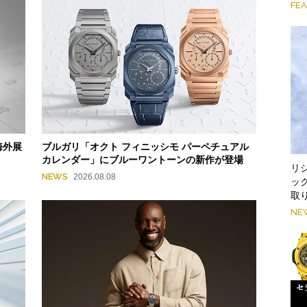
FE
海外展
ブルガリ「オクト フィニッシモ パーペチュアル
カレンダー」にブルーワントーンの新作が登場
リシ
NEWS
2026.08.08
ッ
取
NE