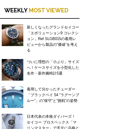
WEEKLY
MOST VIEWED
新しくなったグランドセイコー
「エボリューション9 コレクシ
ョン」Ref.SLGB015の着用レ
ビューから製品の“価値”を考え
る
ついに理想の「小ぶり」サイズ
へ！ケースサイズを小型化した
名作・新作腕時計5選
着用して分かったチューダー
「ブラックベイ 54 “ラグーンブ
ルー”」の“保守”と“挑戦”の姿勢
日本代表の本格ダイバーズ！
セイコー プロスペックス「マ
リンマスター」で手元に品格と