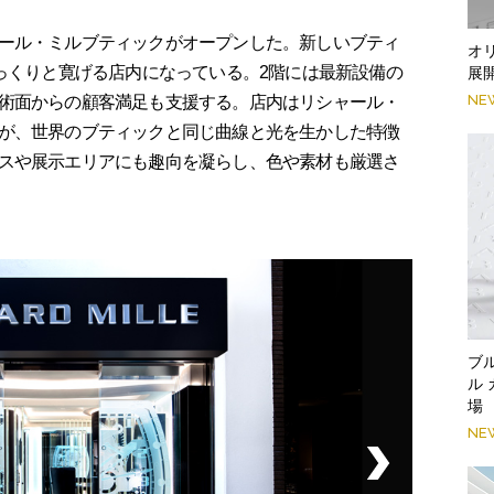
ール・ミルブティックがオープンした。新しいブティ
オ
ゆっくりと寛げる店内になっている。2階には最新設備の
展
NE
術面からの顧客満足も支援する。店内はリシャール・
が、世界のブティックと同じ曲線と光を生かした特徴
スや展示エリアにも趣向を凝らし、色や素材も厳選さ
ブ
ル
場
NE