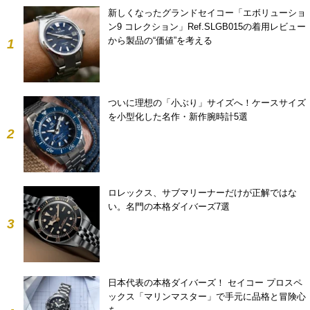
新しくなったグランドセイコー「エボリューショ
ン9 コレクション」Ref.SLGB015の着用レビュー
から製品の“価値”を考える
1
ついに理想の「小ぶり」サイズへ！ケースサイズ
を小型化した名作・新作腕時計5選
2
ロレックス、サブマリーナーだけが正解ではな
い。名門の本格ダイバーズ7選
3
日本代表の本格ダイバーズ！ セイコー プロスペ
ックス「マリンマスター」で手元に品格と冒険心