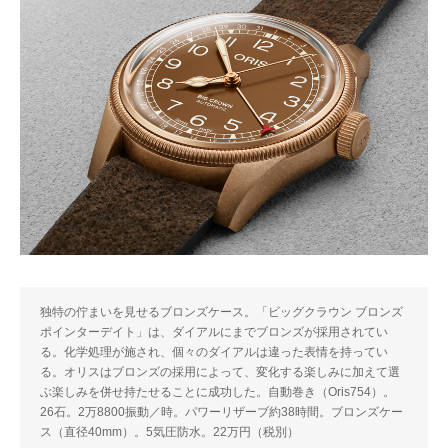
独特の佇まいを見せるブロンズケース。「ビッグクラウン ブロンズ
ポインターデイト」は、ダイアルにまでブロンズが採用されてい
る。化学処理が施され、個々のダイアルは違った表情を持ってい
る。オリスはブロンズの採用によって、変化する楽しみに加えて選
ぶ楽しみを併せ持たせることに成功した。自動巻き（Oris754）。
26石。2万8800振動／時。パワーリザーブ約38時間。ブロンズケー
ス（直径40mm）。5気圧防水。22万円（税別）