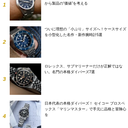
から製品の“価値”を考える
1
ついに理想の「小ぶり」サイズへ！ケースサイズ
を小型化した名作・新作腕時計5選
2
ロレックス、サブマリーナーだけが正解ではな
い。名門の本格ダイバーズ7選
3
日本代表の本格ダイバーズ！ セイコー プロスペ
ックス「マリンマスター」で手元に品格と冒険心
を
4