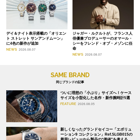
デイ＆ナイト表示搭載の「オリエン
ジャガー・ルクルトが、フランス人
ト ストレット サンアンドムーン」
俳優兼プロデューサーのオマール・
に4色の新作が追加
シーをフレンド・オブ・メゾンに任
命
NEWS
2026.08.07
NEWS
2026.08.07
SAME BRAND
同じブランドの記事
ついに理想の「小ぶり」サイズへ！ケース
サイズを小型化した名作・新作腕時計5選
FEATURE
2026.08.05
新しくなったグランドセイコー「エボリュ
ーション9 コレクション」Ref.SLGB015の
着用レビューから製品の“価値”を考える