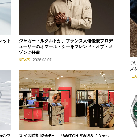
レット
ジャガー・ルクルトが、フランス人俳優兼プロデ
ューサーのオマール・シーをフレンド・オブ・メ
ゾンに任命
NEWS
2026.08.07
つ
ズ
FE
mの使
スイス時計協会FH、「WATCH.SWISS（ウォッ