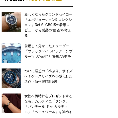
新しくなったグランドセイコー
「エボリューション9 コレクシ
ョン」Ref.SLGB015の着用レ
ビューから製品の“価値”を考え
る
着用して分かったチューダー
「ブラックベイ 54 “ラグーンブ
ルー”」の“保守”と“挑戦”の姿勢
ついに理想の「小ぶり」サイズ
へ！ケースサイズを小型化した
名作・新作腕時計5選
女性へ腕時計をプレゼントする
なら。カルティエ「タンク」
「パンテール ドゥ カルティ
エ」「ベニュワール」を勧める