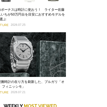
のボーナスは時計に使おう！ ライター佐藤
んいちが50万円台を目安におすすめモデルを
本選ぶ
ATURE
2026.07.25
型腕時計の在り方を刷新した、ブルガリ「オ
ト フィニッシモ」
ATURE
2026.07.21
WEEKLY
MOST VIEWED