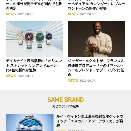
ー」の海外展開モデルが国内でも販
ーペチュアル カレンダー」にブルー
売決定
ワントーンの新作が登場
NEWS
NEWS
2026.08.08
2026.08.08
デイ＆ナイト表示搭載の「オリエン
ジャガー・ルクルトが、フランス人
ト ストレット サンアンドムーン」
俳優兼プロデューサーのオマール・
に4色の新作が追加
シーをフレンド・オブ・メゾンに任
命
NEWS
2026.08.07
NEWS
2026.08.07
SAME BRAND
同じブランドの記事
ルイ・ヴィトン史上最も複雑なポケットウ
ォッチ「エスカル・アン・アラスカ」が発
表