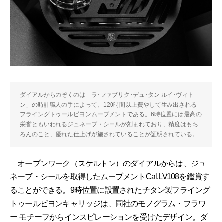
ダイアルからのぞくのは「ラ･ファブリク･デュ･タン ルイ･ヴィト
ン」の時計職人の手によって、120時間以上費やして生み出される
フライングトゥールビヨンムーブメントである。6時位置には最高の
栄誉ともいわれるジュネーブ・シールが刻まれており、精度はもち
ろんのこと、優れた仕上げが施されていることが証明されている。
オープンワーク（スケルトン）のダイアルからは、ジュ
ネーブ・シールを取得したムーブメントCal.LV108を鑑賞す
ることができる。9時位置に設置されたチタン製フライング
トゥールビヨンキャリッジは、同社のモノグラム・フラワ
ー モチーフからインスピレーションを受けたデザイン。ダ