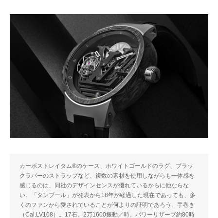
カーボストレイタム®のケース、ホワイトゴールドのラグ、ブラッ
クラバーのストラップなど、複数の素材を使用しながらも一体感を
感じるのは、同社のデザインセンスが優れているからに他ならな
い。「タンブール」が発表から18年が経過した現在であっても、多
くのファンから愛されていることが何よりの証明であろう。手巻き
（Cal.LV108）。17石。2万1600振動／時。パワーリザーブ約80時