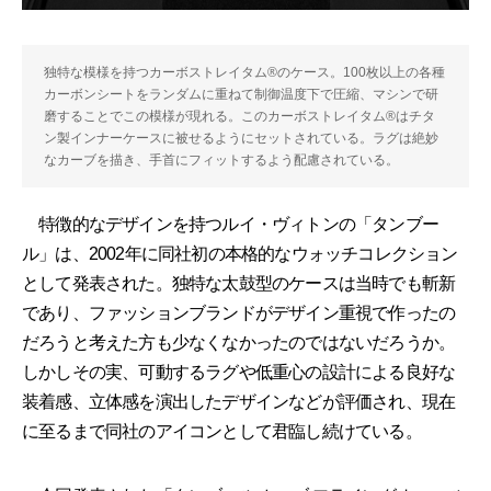
独特な模様を持つカーボストレイタム®のケース。100枚以上の各種
カーボンシートをランダムに重ねて制御温度下で圧縮、マシンで研
磨することでこの模様が現れる。このカーボストレイタム®はチタ
ン製インナーケースに被せるようにセットされている。ラグは絶妙
なカーブを描き、手首にフィットするよう配慮されている。
特徴的なデザインを持つルイ・ヴィトンの「タンブー
ル」は、2002年に同社初の本格的なウォッチコレクション
として発表された。独特な太鼓型のケースは当時でも斬新
であり、ファッションブランドがデザイン重視で作ったの
だろうと考えた方も少なくなかったのではないだろうか。
しかしその実、可動するラグや低重心の設計による良好な
装着感、立体感を演出したデザインなどが評価され、現在
に至るまで同社のアイコンとして君臨し続けている。