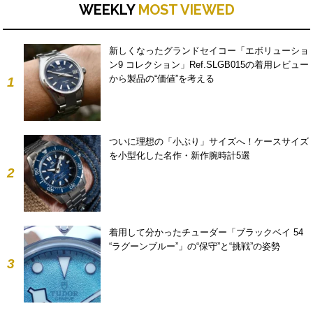
WEEKLY
MOST VIEWED
新しくなったグランドセイコー「エボリューショ
ン9 コレクション」Ref.SLGB015の着用レビュー
から製品の“価値”を考える
1
ついに理想の「小ぶり」サイズへ！ケースサイズ
を小型化した名作・新作腕時計5選
2
着用して分かったチューダー「ブラックベイ 54
“ラグーンブルー”」の“保守”と“挑戦”の姿勢
3