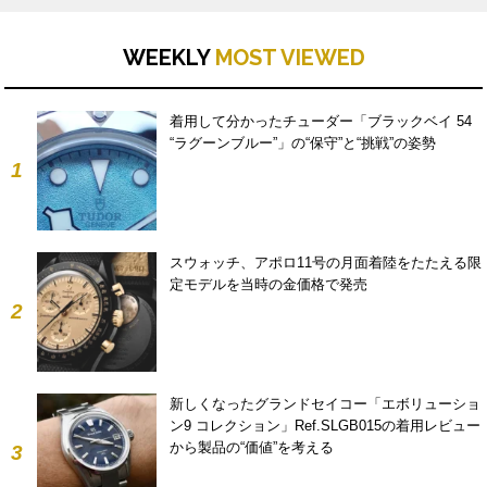
WEEKLY
MOST VIEWED
着用して分かったチューダー「ブラックベイ 54
“ラグーンブルー”」の“保守”と“挑戦”の姿勢
1
スウォッチ、アポロ11号の月面着陸をたたえる限
定モデルを当時の金価格で発売
2
新しくなったグランドセイコー「エボリューショ
ン9 コレクション」Ref.SLGB015の着用レビュー
から製品の“価値”を考える
3