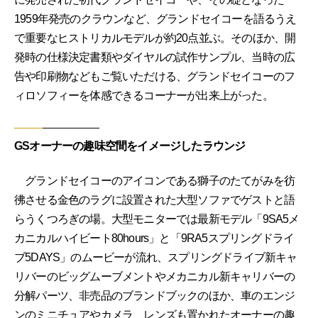
1959年発売のクラウンなど、グランドセイコーを語るうえ
で重要なヒストリカルモデルが約20点並ぶ。そのほか、開
発時の仕様決定書類やダイヤルの試作サンプル、当時の広
告や印刷物などもご覧いただける、グランドセイコーのフ
ィロソフィーを体感できるコーナーが出来上がった。
GSオーナーの趣味空間をイメージしたラウンジ
グランドセイコーのアイコンである獅子のたてがみを彷
彿させる金色のラグに設置された大型ソファでゲストと語
らうくつろぎの場。大型モニターでは最新モデル「9SA5メ
カニカルハイビート80hours」と「9RA5スプリングドライ
ブ5DAYS」のムービーが流れ、スプリングドライブ新キャ
リバーのビッグムーブメントやメカニカル新キャリバーの
分解パーツ、非売品のブランドブックのほか、車のエンジ
ンのミニチュアやカメラ、レンズも置かれたオーナーの趣