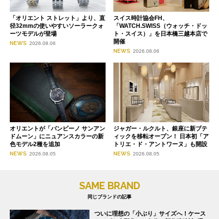
「オリエント ストレット」より、直
スイス時計協会FH、
径32mmの使いやすいソーラークォ
「WATCH.SWISS（ウォッチ・ドッ
ーツモデルが登場
ト・スイス）」を日本橋三越本店で
開催
NEWS
2026.08.06
NEWS
2026.08.06
オリエントが「バンビーノ サンアン
ジャガー・ルクルト、銀座に新ブテ
ドムーン」にニュアンスカラーの新
ィックを移転オープン！ 日本初「ア
色モデル2種を追加
トリエ・ド・アントワーヌ」も開設
NEWS
NEWS
2026.08.05
2026.08.05
SAME BRAND
同じブランドの記事
ついに理想の「小ぶり」サイズへ！ケース