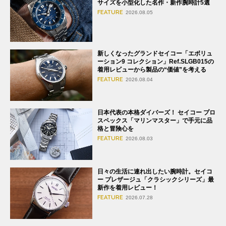
サイズを小型化した名作・新作腕時計5選
FEATURE
2026.08.05
新しくなったグランドセイコー「エボリュ
ーション9 コレクション」Ref.SLGB015の
着用レビューから製品の“価値”を考える
FEATURE
2026.08.04
日本代表の本格ダイバーズ！ セイコー プロ
スペックス「マリンマスター」で手元に品
格と冒険心を
FEATURE
2026.08.03
日々の生活に連れ出したい腕時計。セイコ
ー プレザージュ「クラシックシリーズ」最
新作を着用レビュー！
FEATURE
2026.07.28