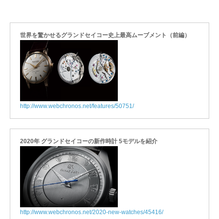
世界を驚かせるグランドセイコー史上最高ムーブメント（前編）
http://www.webchronos.net/features/50751/
2020年 グランドセイコーの新作時計 5モデルを紹介
http://www.webchronos.net/2020-new-watches/45416/