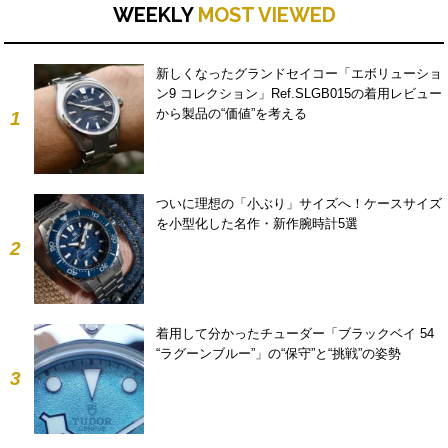
WEEKLY
MOST VIEWED
新しくなったグランドセイコー「エボリューショ
ン9 コレクション」Ref.SLGB015の着用レビュー
から製品の“価値”を考える
1
ついに理想の「小ぶり」サイズへ！ケースサイズ
を小型化した名作・新作腕時計5選
2
着用して分かったチューダー「ブラックベイ 54
“ラグーンブルー”」の“保守”と“挑戦”の姿勢
3