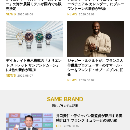
ー」の海外展開モデルが国内でも販
ーペチュアル カレンダー」にブルー
売決定
ワントーンの新作が登場
NEWS
NEWS
2026.08.08
2026.08.08
デイ＆ナイト表示搭載の「オリエン
ジャガー・ルクルトが、フランス人
ト ストレット サンアンドムーン」
俳優兼プロデューサーのオマール・
に4色の新作が追加
シーをフレンド・オブ・メゾンに任
命
NEWS
2026.08.07
NEWS
2026.08.07
SAME BRAND
同じブランドの記事
井口資仁・侍ジャパン新監督が愛用する腕
時計は？ フランク ミュラーとの深い縁
LIFE
2026.08.02