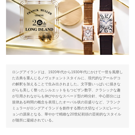
ロングアイランドは、1920年代から1930年代にかけて一世を風靡し
た古典を重んじるノヴェチェントスタイルに、現代的なアールデコ
の解釈を加えることで生み出されました。文字盤いっぱいに描きな
がらも美しく整ったシルエットをもつビザン数字、クラシックな趣
が引用されながらも伸びやかなスペード型の時分針、中心部分には
規律ある時間の概念を表現したオーバル状の目盛りなど、フランク
ミュラーがロングアイランドを創作する際の大切なインスピレーシ
ョンの源泉となる、華やかで精緻な20世紀初頭の芸術的なスタイル
が随所に凝縮されている。