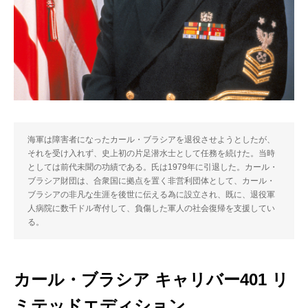
海軍は障害者になったカール・ブラシアを退役させようとしたが、
それを受け入れず、史上初の片足潜水士として任務を続けた。当時
としては前代未聞の功績である。氏は1979年に引退した。カール・
ブラシア財団は、合衆国に拠点を置く非営利団体として、カール・
ブラシアの非凡な生涯を後世に伝える為に設立され、既に、退役軍
人病院に数千ドル寄付して、負傷した軍人の社会復帰を支援してい
る。
カール・ブラシア キャリバー401 リ
ミテッドエディション