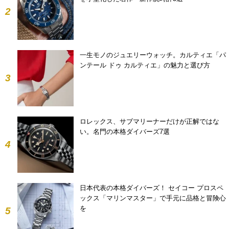
2
一生モノのジュエリーウォッチ。カルティエ「パ
ンテール ドゥ カルティエ」の魅力と選び方
3
ロレックス、サブマリーナーだけが正解ではな
い。名門の本格ダイバーズ7選
4
日本代表の本格ダイバーズ！ セイコー プロスペ
ックス「マリンマスター」で手元に品格と冒険心
を
5