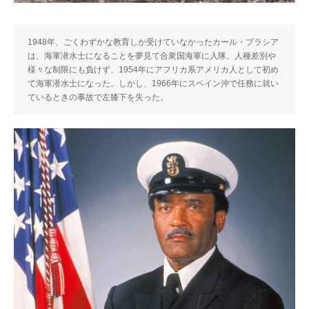
1948年、ごくわずかな教育しか受けていなかったカール・ブラシア
は、海軍潜水士になることを夢見て合衆国海軍に入隊。人種差別や
様々な制限にも負けず、1954年にアフリカ系アメリカ人として初め
て海軍潜水士になった。しかし、1966年にスペイン沖で任務に就い
ているときの事故で左膝下を失った。