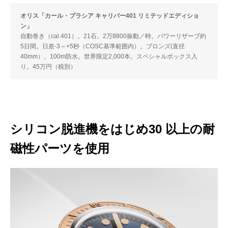
オリス「カール・ブラシア キャリバー401 リミテッドエディショ
ン」
自動巻き（cal.401）。21石。2万8800振動／時。パワーリザーブ約
5日間。日差-3～+5秒（COSC基準範囲内）。ブロンズ(直径
40mm）。100m防水。世界限定2,000本。スペシャルボックス入
り。45万円（税別）
シリコン脱進機をはじめ30 以上の耐
磁性パーツを使用