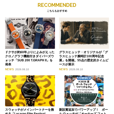
RECOMMENDED
こちらもおすすめ
ドクサが約60年ぶりによみがえった
グラスヒュッテ・オリジナルが「グ
クロノグラフ機能付きダイバーズウ
ラスヒュッテ腕時計100周年記念
ォッチ「SUB 200 T.GRAPH II」を
展」を開催。55点の歴史的タイムピ
発表
ースが展示
NEWS
NEWS
2026.08.10
2026.08.10
スウォッチがメインパートナーを務
新設賞追加でパワーアップ！ ボー
める「Locarno Film Festival
ル ウォッチが「オーナーズ フォト