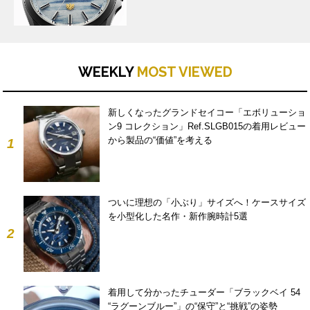
WEEKLY
MOST VIEWED
新しくなったグランドセイコー「エボリューショ
ン9 コレクション」Ref.SLGB015の着用レビュー
から製品の“価値”を考える
1
ついに理想の「小ぶり」サイズへ！ケースサイズ
を小型化した名作・新作腕時計5選
2
着用して分かったチューダー「ブラックベイ 54
“ラグーンブルー”」の“保守”と“挑戦”の姿勢