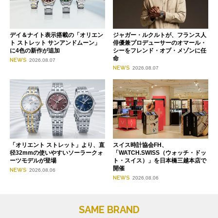
デイ＆ナイト表示搭載の「オリエン
ジャガー・ルクルトが、フランス人
ト ストレット サンアンドムーン」
俳優兼プロデューサーのオマール・
に4色の新作が追加
シーをフレンド・オブ・メゾンに任
命
NEWS
2026.08.07
NEWS
2026.08.07
「オリエント ストレット」より、直
スイス時計協会FH、
径32mmの使いやすいソーラークォ
「WATCH.SWISS（ウォッチ・ドッ
ーツモデルが登場
ト・スイス）」を日本橋三越本店で
開催
NEWS
2026.08.06
NEWS
2026.08.06
SAME BRAND