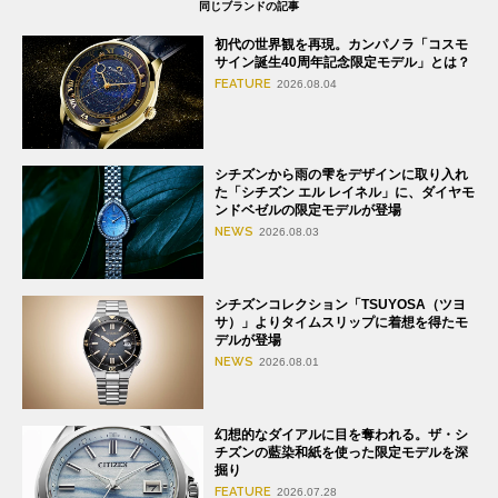
同じブランドの記事
初代の世界観を再現。カンパノラ「コスモ
サイン誕生40周年記念限定モデル」とは？
FEATURE
2026.08.04
シチズンから雨の雫をデザインに取り入れ
た「シチズン エル レイネル」に、ダイヤモ
ンドベゼルの限定モデルが登場
NEWS
2026.08.03
シチズンコレクション「TSUYOSA（ツヨ
サ）」よりタイムスリップに着想を得たモ
デルが登場
NEWS
2026.08.01
幻想的なダイアルに目を奪われる。ザ・シ
チズンの藍染和紙を使った限定モデルを深
掘り
FEATURE
2026.07.28