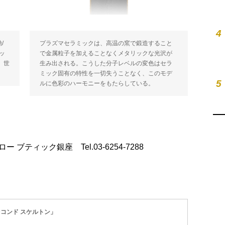
4
/
プラズマセラミックは、高温の窯で鍛造すること
ッ
で金属粒子を加えることなくメタリックな光沢が
水。世
生み出される。こうした分子レベルの変色はセラ
ミック固有の特性を一切失うことなく、このモデ
5
ルに色彩のハーモニーをもたらしている。
ドロー ブティック銀座 Tel.03-6254-7288
セコンド スケルトン」