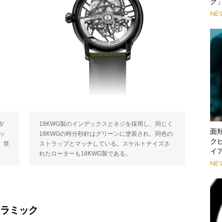
ク
NE
/
18KWG製のインデックスとネジを採用し、同じく
面
ッ
18KWGの時分秒針はグリーンに塗装され、同色の
ク
水。世
ストラップとマッチしている。スケルトナイズさ
イア
れたローターも18KWG製である。
NE
セラミック