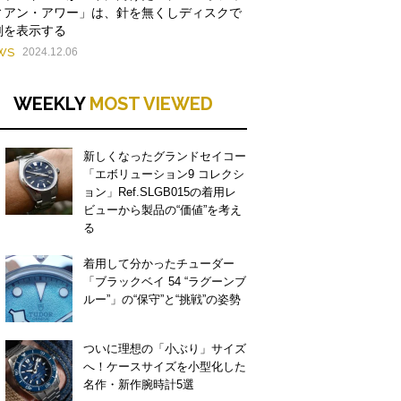
ィアン・アワー」は、針を無くしディスクで
刻を表示する
WS
2024.12.06
WEEKLY
MOST VIEWED
新しくなったグランドセイコー
「エボリューション9 コレクシ
ョン」Ref.SLGB015の着用レ
ビューから製品の“価値”を考え
る
着用して分かったチューダー
「ブラックベイ 54 “ラグーンブ
ルー”」の“保守”と“挑戦”の姿勢
ついに理想の「小ぶり」サイズ
へ！ケースサイズを小型化した
名作・新作腕時計5選