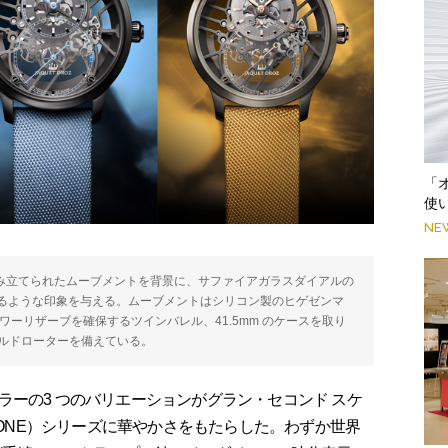
「
使
NE
組み立てられたムーブメントを背景に、サファイアガラスダイアルの
るような印象を与える。ムーブメントはシリコン製のヒゲゼンマ
パワーリザーブを確保するツインバレル、41.5mm のケースを取り
ールドローターを備えている。
ーの3 つのバリエーションがグラン・セコンド スケ
LET-ONE）シリーズに華やかさをもたらした。わずか世界