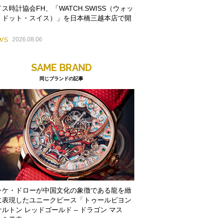
ス時計協会FH、「WATCH.SWISS（ウォッ
・ドット・スイス）」を日本橋三越本店で開
WS
2026.08.06
SAME BRAND
同じブランドの記事
ャケ・ドローが中国文化の象徴である龍を緻
に表現したユニークピース「トゥールビヨン
ルトン レッドゴールド – ドラゴン マス