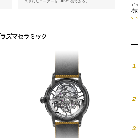
ズされたローターも18KWG製である。
デ
時
NE
プラズマセラミック
1
2
3