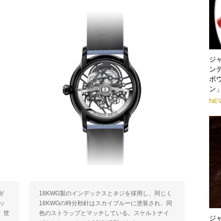
ジ
ン
ボ
ン
NE
/
18KWG製のインデックスとネジを採用し、同じく
ッ
18KWGの時分秒針はスカイブルーに塗装され、同
水。世
色のストラップとマッチしている。スケルトナイ
ジ