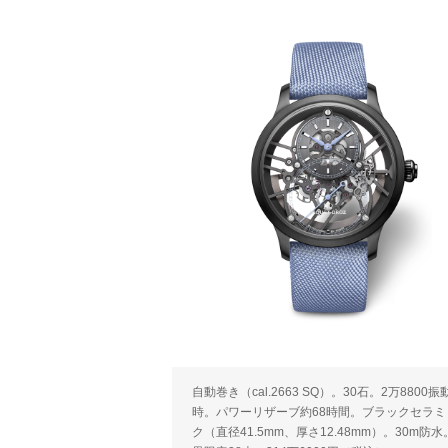
自動巻き（cal.2663 SQ）。30石。2万8800振動
時。パワーリザーブ約68時間。ブラックセラミ
ク（直径41.5mm、厚さ12.48mm）。30m防