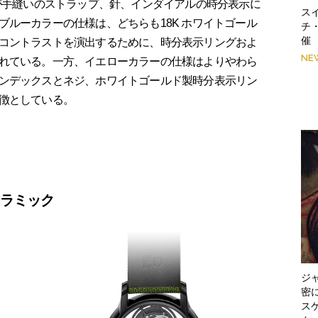
色が手縫いのストラップ、針、インダイアルの時分表示に
スイ
ルーカラーの仕様は、どちらも18K ホワイトゴール
チ
催
コントラストを演出するために、時分表示リングおよ
NE
れている。一方、イエローカラーの仕様はよりやわら
ンデックスとネジ、ホワイトゴールド製時分表示リン
徴としている。
セラミック
ジ
密
スケ