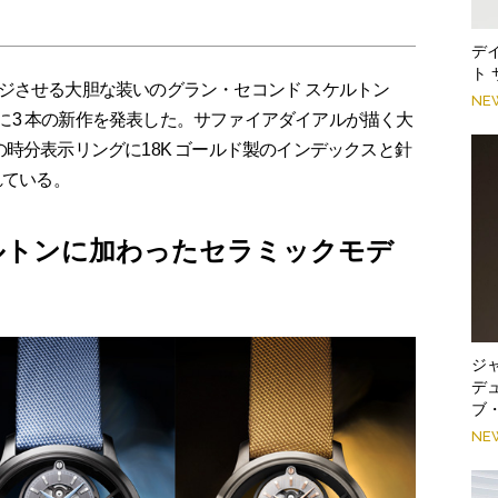
デ
ト
ジさせる大胆な装いのグラン・セコンド スケルトン
NE
-ONE）に3 本の新作を発表した。サファイアダイアルが描く大
時分表示リングに18K ゴールド製のインデックスと針
れている。
ルトンに加わったセラミックモデ
ジ
デ
ブ
NE