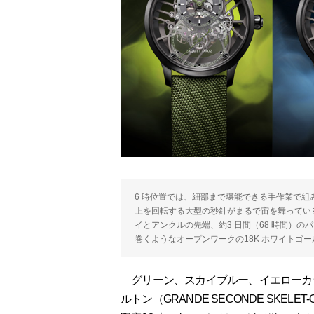
6 時位置では、細部まで堪能できる手作業で
上を回転する大型の秒針がまるで宙を舞ってい
イとアンクルの先端、約3 日間（68 時間）の
巻くようなオープンワークの18K ホワイトゴ
グリーン、スカイブルー、イエローカラ
ルトン（GRANDE SECONDE SKE