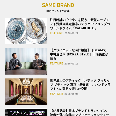
SAME BRAND
同じブランドの記事
注目時計の〝中身〟を問う。新型ムーブメ
ント深掘り鑑定術④パテック フィリップの
ワールドタイム「Cal.240 HU C」
FEATURE
2026.06.29
【クワイエットな時計概論】［BEAMS］
中村達也 ×［FORZA STYLE］干場義雅が
語る
FEATURE
2026.05.11
世界最大のブティック「パテック フィリッ
プ ブティック 東京・表参道」。ハンドクラ
フトへの敬意を表した空間
FEATURE
2026.05.05
【結果発表】日本ブランドもランクイン。
読者が選ぶ傑作コンプリケーションウォッ