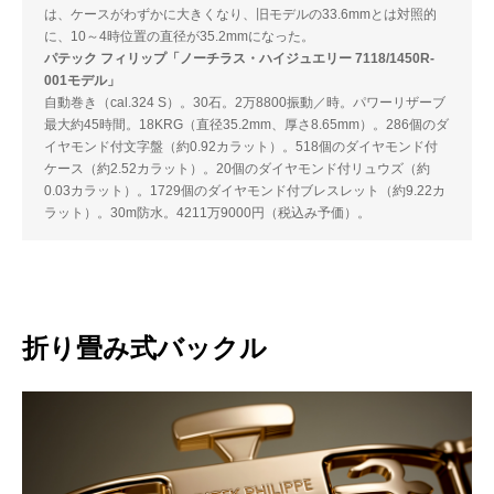
は、ケースがわずかに大きくなり、旧モデルの33.6mmとは対照的
に、10～4時位置の直径が35.2mmになった。
パテック フィリップ「ノーチラス・ハイジュエリー 7118/1450R-
001モデル」
自動巻き（cal.324 S）。30石。2万8800振動／時。パワーリザーブ
最大約45時間。18KRG（直径35.2mm、厚さ8.65mm）。286個のダ
イヤモンド付文字盤（約0.92カラット）。518個のダイヤモンド付
ケース（約2.52カラット）。20個のダイヤモンド付リュウズ（約
0.03カラット）。1729個のダイヤモンド付ブレスレット（約9.22カ
ラット）。30m防水。4211万9000円（税込み予価）。
折り畳み式バックル