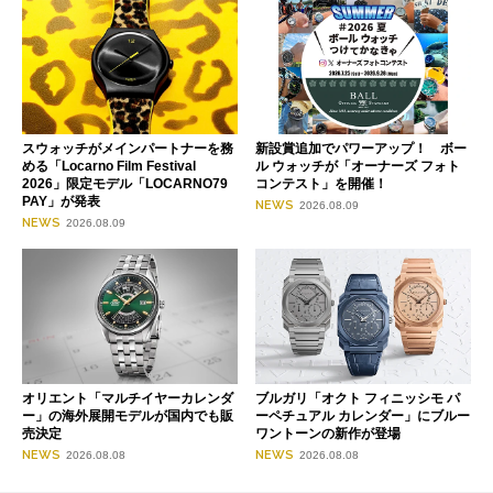
スウォッチがメインパートナーを務
新設賞追加でパワーアップ！ ボー
める「Locarno Film Festival
ル ウォッチが「オーナーズ フォト
2026」限定モデル「LOCARNO79
コンテスト」を開催！
PAY」が発表
NEWS
2026.08.09
NEWS
2026.08.09
オリエント「マルチイヤーカレンダ
ブルガリ「オクト フィニッシモ パ
ー」の海外展開モデルが国内でも販
ーペチュアル カレンダー」にブルー
売決定
ワントーンの新作が登場
NEWS
NEWS
2026.08.08
2026.08.08