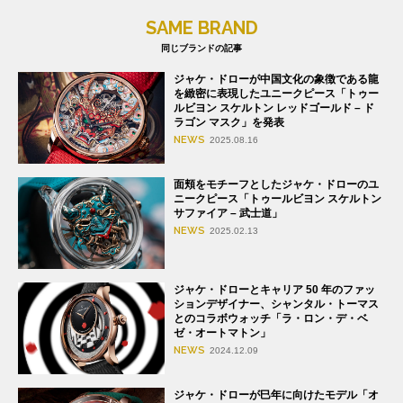
SAME BRAND
同じブランドの記事
ジャケ・ドローが中国文化の象徴である龍
を緻密に表現したユニークピース「トゥー
ルビヨン スケルトン レッドゴールド – ド
ラゴン マスク」を発表
NEWS
2025.08.16
面頬をモチーフとしたジャケ・ドローのユ
ニークピース「トゥールビヨン スケルトン
サファイア – 武士道」
NEWS
2025.02.13
ジャケ・ドローとキャリア 50 年のファッ
ションデザイナー、シャンタル・トーマス
とのコラボウォッチ「ラ・ロン・デ・ベ
ゼ・オートマトン」
NEWS
2024.12.09
ジャケ・ドローが巳年に向けたモデル「オ