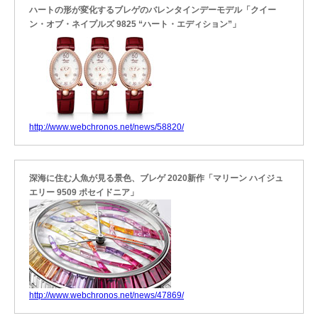
ハートの形が変化するブレゲのバレンタインデーモデル「クイー
ン・オブ・ネイプルズ 9825 “ハート・エディション”」
http://www.webchronos.net/news/58820/
深海に住む人魚が見る景色、ブレゲ 2020新作「マリーン ハイジュ
エリー 9509 ポセイドニア」
http://www.webchronos.net/news/47869/