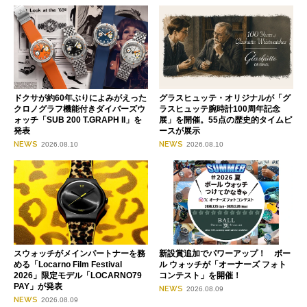
ドクサが約60年ぶりによみがえった
グラスヒュッテ・オリジナルが「グ
クロノグラフ機能付きダイバーズウ
ラスヒュッテ腕時計100周年記念
ォッチ「SUB 200 T.GRAPH II」を
展」を開催。55点の歴史的タイムピ
発表
ースが展示
NEWS
NEWS
2026.08.10
2026.08.10
スウォッチがメインパートナーを務
新設賞追加でパワーアップ！ ボー
める「Locarno Film Festival
ル ウォッチが「オーナーズ フォト
2026」限定モデル「LOCARNO79
コンテスト」を開催！
PAY」が発表
NEWS
2026.08.09
NEWS
2026.08.09