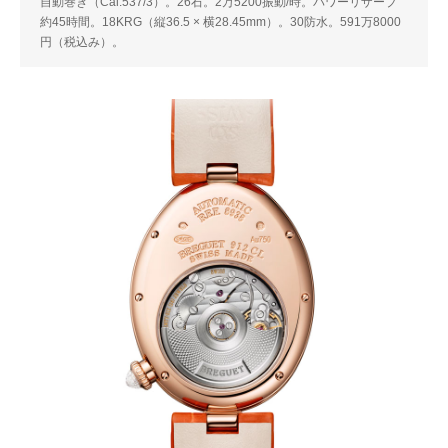
自動巻き（Cal.537/3）。26石。2万5200振動/時。パワーリザーブ
約45時間。18KRG（縦36.5 × 横28.45mm）。30防水。591万8000
円（税込み）。