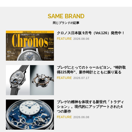
SAME BRAND
同じブランドの記事
クロノス日本版 9月号（Vol.126）発売中！
FEATURE
2026.08.06
ブレゲにとってのトゥールビヨン。“特許取
得225周年”、新作時計とともに振り返る
FEATURE
2026.07.17
ブレゲの精神を体現する新世代「トラディ
ション」。現代的にアップデートされた4
つの新作
FEATURE
2026.06.08