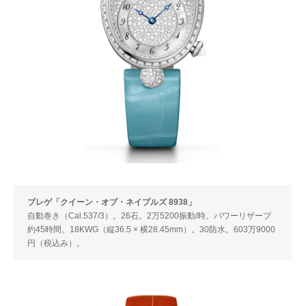
ブレゲ「クイーン・オブ・ネイプルズ 8938」
自動巻き（Cal.537/3）。26石。2万5200振動/時。パワーリザーブ
約45時間。18KWG（縦36.5 × 横28.45mm）。30防水。603万9000
円（税込み）。