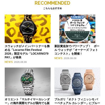
RECOMMENDED
こちらもおすすめ
スウォッチがメインパートナーを務
新設賞追加でパワーアップ！ ボー
める「Locarno Film Festival
ル ウォッチが「オーナーズ フォト
2026」限定モデル「LOCARNO79
コンテスト」を開催！
PAY」が発表
NEWS
2026.08.09
NEWS
2026.08.09
オリエント「マルチイヤーカレンダ
ブルガリ「オクト フィニッシモ パ
ー」の海外展開モデルが国内でも販
ーペチュアル カレンダー」にブルー