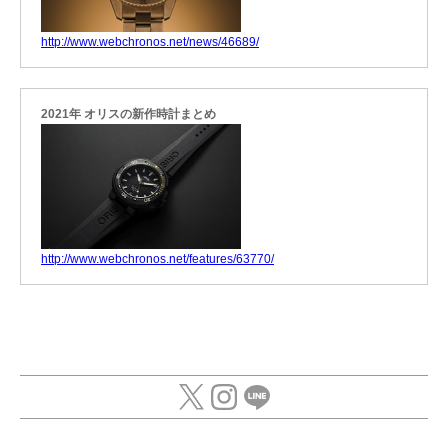
http://www.webchronos.net/news/46689/
2021年 オリスの新作時計まとめ
http://www.webchronos.net/features/63770/