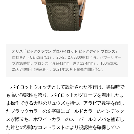
オリス「ビッグクラウン プロパイロット ビッグデイト ブロンズ」
自動巻き（Cal.Oris751）。26石。2万8800振動／時。パワーリザー
ブ約38時間。ブロンズ（直径41mm、厚さ12.4mm）。100m防水。
25万7400円（税込み）。2021年10月下旬発売開始予定。
パイロットウォッチとして設計された本作は、操縦時で
も高い視認性を誇り、パイロットがグローブを着用したま
ま操作できる大型のリュウズを持つ。アラビア数字を配し
たブラックカラーの文字盤にゴールドカラーのインデック
スが際立ち、ホワイトカラーのスーパールミノバを塗布し
た針との明瞭なコントラストにより視認性を確保してい