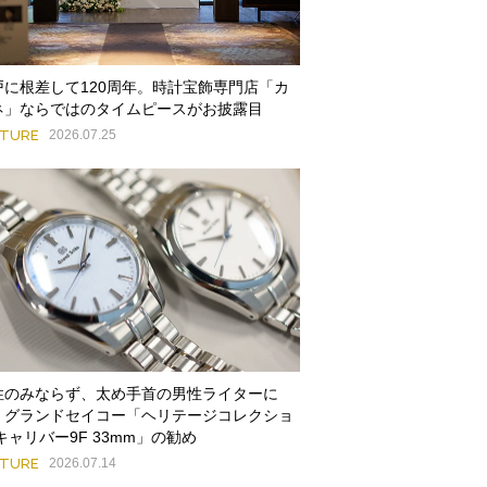
戸に根差して120周年。時計宝飾専門店「カ
ネ」ならではのタイムピースがお披露目
ATURE
2026.07.25
性のみならず、太め手首の男性ライターに
。グランドセイコー「ヘリテージコレクショ
キャリバー9F 33mm」の勧め
ATURE
2026.07.14