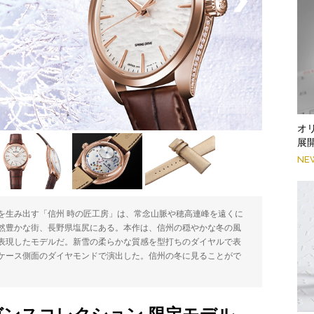
オ
展
NE
を生み出す「信州 時の匠工房」は、常念山脈や穂高連峰を遠くに
然豊かな街、長野県塩尻にある。本作は、信州の穏やかな冬の風
表現したモデルだ。新雪の柔らかな質感を型打ちのダイヤルで表
ケース側面のダイヤモンドで演出した。信州の冬に見ることがで