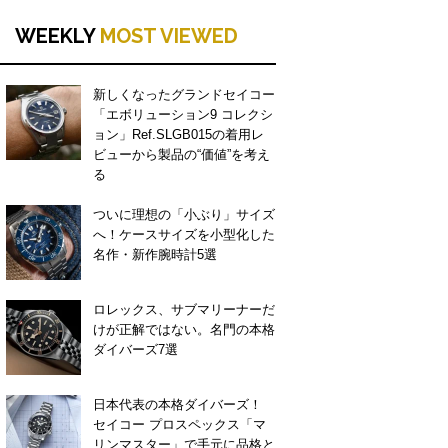
WEEKLY
MOST VIEWED
新しくなったグランドセイコー
「エボリューション9 コレクシ
ョン」Ref.SLGB015の着用レ
ビューから製品の“価値”を考え
る
ついに理想の「小ぶり」サイズ
へ！ケースサイズを小型化した
名作・新作腕時計5選
ロレックス、サブマリーナーだ
けが正解ではない。名門の本格
ダイバーズ7選
日本代表の本格ダイバーズ！
セイコー プロスペックス「マ
リンマスター」で手元に品格と