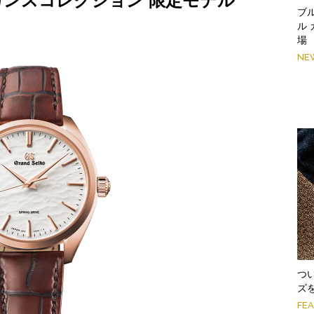
ガンスコレクション 限定モデル
ブ
ル
場
NE
つ
ズ
FE