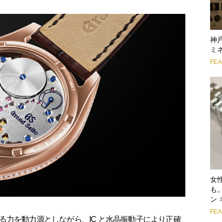
神
ミ
FE
女
も
ン 
FE
力を動力源としながら、IC と水晶振動子により正確