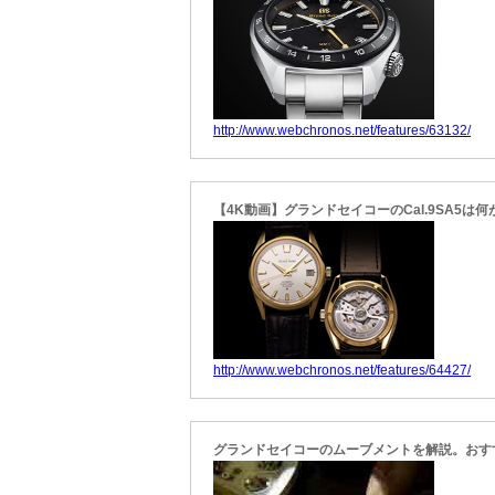
http://www.webchronos.net/features/63132/
【4K動画】グランドセイコーのCal.9SA5は
http://www.webchronos.net/features/64427/
グランドセイコーのムーブメントを解説。おす