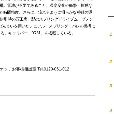
構。電池が不要であること、温度変化や衝撃・振動な
た時間精度、さらに、流れるように滑らかな秒針の運
信州 時の匠工房」製のスプリングドライブムーブメン
力ぜんまいを用いたデュアル・スプリング・バレル機構に
する、キャリバー「9R31」を搭載している。
1
2
ーウオッチお客様相談室 Tel.0120-061-012
3
4