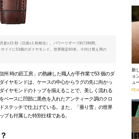
均月差±15 秒（日差±1 秒相当）。パワーリザーブ約72時間。
。ケースサイドに53個のダイヤモンド。世界限定60本。※付け替え用の
。
新
信州 時の匠工房」の熟練した職人が手作業で53 個のダ
ョン
ダイヤモンドは、ケースの中心からラグの先に向かっ
ュ
FE
ダイヤモンドのトップを揃えることで、美しく流れる
をベースに凹部に黒色を入れたアンティーク調のクロ
ドステッチで仕上げている。また、「垂り雪」の世界
ップも付属した特別仕様である。
？