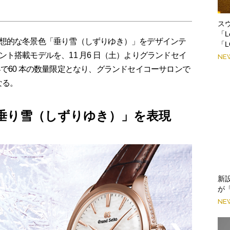
ス
「L
想的な冬景色「垂り雪（しずりゆき）」をデザインテ
「L
ト搭載モデルを、11 月6 日（土）よりグランドセイ
NE
で60 本の数量限定となり、グランドセイコーサロンで
なる。
垂り雪（しずりゆき）」を表現
新
が
NE