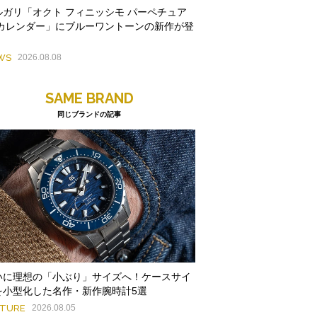
ルガリ「オクト フィニッシモ パーペチュア
 カレンダー」にブルーワントーンの新作が登
WS
2026.08.08
SAME BRAND
同じブランドの記事
いに理想の「小ぶり」サイズへ！ケースサイ
を小型化した名作・新作腕時計5選
ATURE
2026.08.05