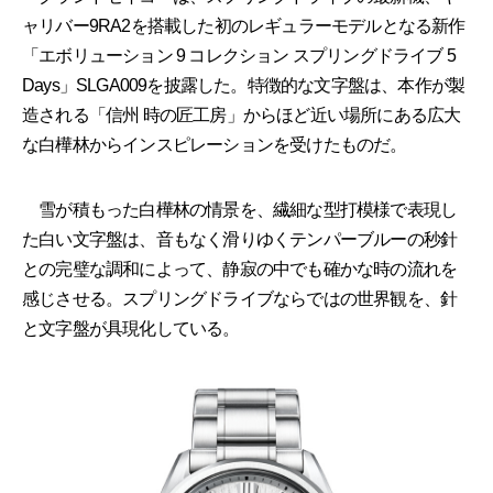
ャリバー9RA2を搭載した初のレギュラーモデルとなる新作
「エボリューション 9 コレクション スプリングドライブ 5
Days」SLGA009を披露した。特徴的な文字盤は、本作が製
造される「信州 時の匠工房」からほど近い場所にある広大
な白樺林からインスピレーションを受けたものだ。
雪が積もった白樺林の情景を、繊細な型打模様で表現し
た白い文字盤は、音もなく滑りゆくテンパーブルーの秒針
との完璧な調和によって、静寂の中でも確かな時の流れを
感じさせる。スプリングドライブならではの世界観を、針
と文字盤が具現化している。