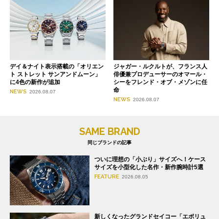
デイ＆ナイト表示搭載の「オリエン
ジャガー・ルクルトが、フランス人
ト ストレット サンアンドムーン」
俳優兼プロデューサーのオマール・
に4色の新作が追加
シーをフレンド・オブ・メゾンに任
命
NEWS
2026.08.07
NEWS
2026.08.07
SAME BRAND
同じブランドの記事
ついに理想の「小ぶり」サイズへ！ケース
サイズを小型化した名作・新作腕時計5選
FEATURE
2026.08.05
新しくなったグランドセイコー「エボリュ