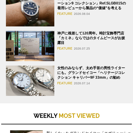
ーション9 コレクション」Ref.SLGB015の
着用レビューから製品の“価値”を考える
FEATURE
2026.08.04
神戸に根差して120周年。時計宝飾専門店
「カミネ」ならではのタイムピースがお披
露目
FEATURE
2026.07.25
女性のみならず、太め手首の男性ライター
にも。グランドセイコー「ヘリテージコレ
クション キャリバー9F 33mm」の勧め
FEATURE
2026.07.14
WEEKLY
MOST VIEWED