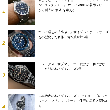
新しくなったグランドセイコー「エボリューショ
ン9 コレクション」Ref.SLGB015の着用レビュー
から製品の“価値”を考える
1
ついに理想の「小ぶり」サイズへ！ケースサイズ
を小型化した名作・新作腕時計5選
2
ロレックス、サブマリーナーだけが正解ではな
い。名門の本格ダイバーズ7選
3
日本代表の本格ダイバーズ！ セイコー プロスペ
ックス「マリンマスター」で手元に品格と冒険心
を
4