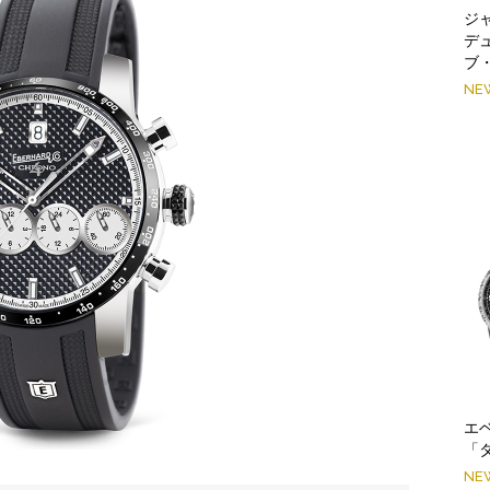
ジ
デ
ブ
NE
エ
「
NE