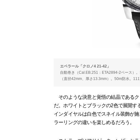
エベラール「クロノ4 21-42」
自動巻き（Cal.EB.251：ETA2894-2ベ
（直径42mm、厚さ13.3mm）。50m防水。11
そのような決意と覚悟の結晶であるクロノ
だ。ホワイトとブラックの2色で展開す
インダイヤルは白色でスネイル装飾が施
ラーリングの違いを楽しめるだろう。