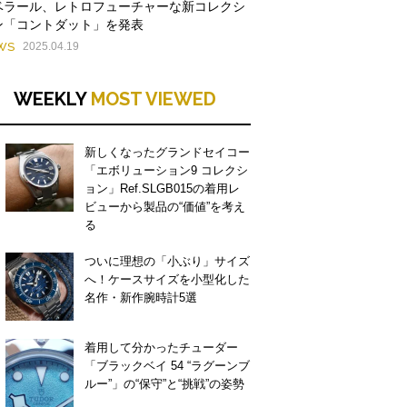
ベラール、レトロフューチャーな新コレクシ
ン「コントダット」を発表
WS
2025.04.19
WEEKLY
MOST VIEWED
新しくなったグランドセイコー
「エボリューション9 コレクシ
ョン」Ref.SLGB015の着用レ
ビューから製品の“価値”を考え
る
ついに理想の「小ぶり」サイズ
へ！ケースサイズを小型化した
名作・新作腕時計5選
着用して分かったチューダー
「ブラックベイ 54 “ラグーンブ
ルー”」の“保守”と“挑戦”の姿勢