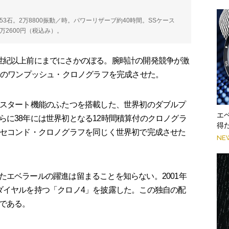
ース）。53石。2万8800振動／時。パワーリザーブ約40時間。SSケース
7万2600円（税込み）。
世紀以上前にまでにさかのぼる。腕時計の開発競争が激
初のワンプッシュ・クロノグラフを完成させた。
スタート機能のふたつを搭載した、世界初のダブルプ
エ
らに38年には世界初となる12時間積算付のクロノグラ
得た
トセコンド・クロノグラフを同じく世界初で完成させた
NE
エベラールの躍進は留まることを知らない。2001年
ダイヤルを持つ「クロノ4」を披露した。この独自の配
である。