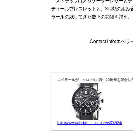
ストラップはアリゲーターレザーとラ
ティールブレスレットと、3種類の組み合
ラールの残してきた数々の功績を讃え、
Contact info:エ
エベラールが「クロノ4」誕生20周年を記念し
http://www.webchronos.net/news/74924/