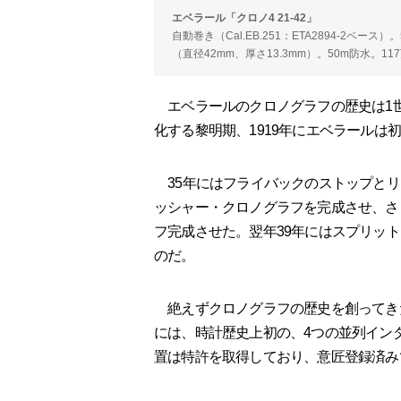
エベラール「クロノ4 21-42」
自動巻き（Cal.EB.251：ETA2894-2ベ
（直径42mm、厚さ13.3mm）。50m防水。11
エベラールのクロノグラフの歴史は1
化する黎明期、1919年にエベラールは
35年にはフライバックのストップとリ
ッシャー・クロノグラフを完成させ、さ
フ完成させた。翌年39年にはスプリッ
のだ。
絶えずクロノグラフの歴史を創ってきた
には、時計歴史上初の、4つの並列イン
置は特許を取得しており、意匠登録済み