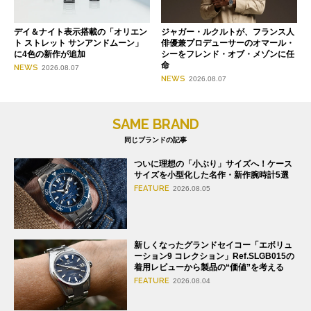
デイ＆ナイト表示搭載の「オリエン
ジャガー・ルクルトが、フランス人
ト ストレット サンアンドムーン」
俳優兼プロデューサーのオマール・
に4色の新作が追加
シーをフレンド・オブ・メゾンに任
命
NEWS
2026.08.07
NEWS
2026.08.07
SAME BRAND
同じブランドの記事
ついに理想の「小ぶり」サイズへ！ケース
サイズを小型化した名作・新作腕時計5選
FEATURE
2026.08.05
新しくなったグランドセイコー「エボリュ
ーション9 コレクション」Ref.SLGB015の
着用レビューから製品の“価値”を考える
FEATURE
2026.08.04