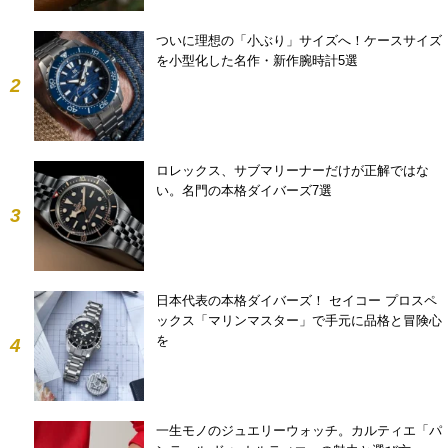
ついに理想の「小ぶり」サイズへ！ケースサイズ
を小型化した名作・新作腕時計5選
2
ロレックス、サブマリーナーだけが正解ではな
い。名門の本格ダイバーズ7選
3
日本代表の本格ダイバーズ！ セイコー プロスペ
ックス「マリンマスター」で手元に品格と冒険心
を
4
一生モノのジュエリーウォッチ。カルティエ「パ