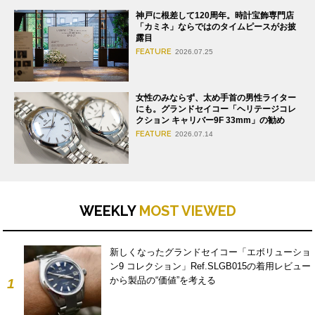
神戸に根差して120周年。時計宝飾専門店
「カミネ」ならではのタイムピースがお披
露目
FEATURE
2026.07.25
女性のみならず、太め手首の男性ライター
にも。グランドセイコー「ヘリテージコレ
クション キャリバー9F 33mm」の勧め
FEATURE
2026.07.14
WEEKLY
MOST VIEWED
新しくなったグランドセイコー「エボリューショ
ン9 コレクション」Ref.SLGB015の着用レビュー
から製品の“価値”を考える
1