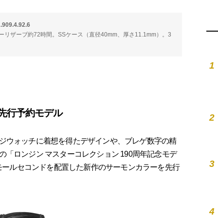
.4.92.6
パワーリザーブ約72時間。SSケース（直径40mm、厚さ11.1mm）。3
1
先行予約モデル
2
ジウォッチに着想を得たデザインや、ブレゲ数字の精
「ロンジン マスターコレクション 190周年記念モデ
3
スモールセコンドを配置した新作のサーモンカラーを先行
4