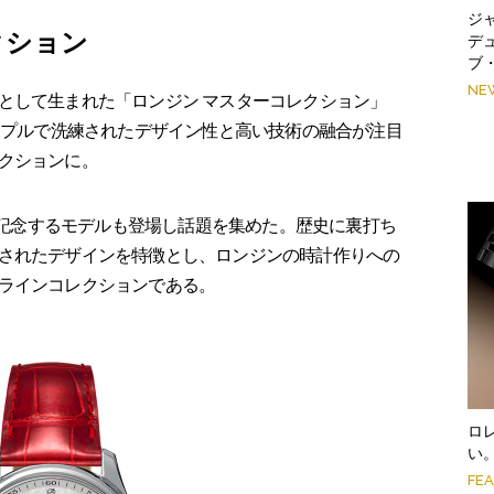
ジ
クション
デ
ブ
NE
して生まれた「ロンジン マスターコレクション」
シンプルで洗練されたデザイン性と高い技術の融合が注目
クションに。
を記念するモデルも登場し話題を集めた。歴史に裏打ち
されたデザインを特徴とし、ロンジンの時計作りへの
ラインコレクションである。
ロ
い
FE