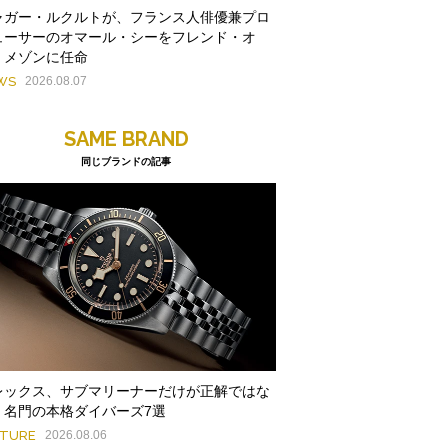
ャガー・ルクルトが、フランス人俳優兼プロ
ューサーのオマール・シーをフレンド・オ
・メゾンに任命
WS
2026.08.07
SAME BRAND
同じブランドの記事
レックス、サブマリーナーだけが正解ではな
。名門の本格ダイバーズ7選
ATURE
2026.08.06