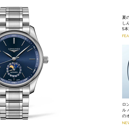
夏
し
5
FE
ロ
ル
の
NE