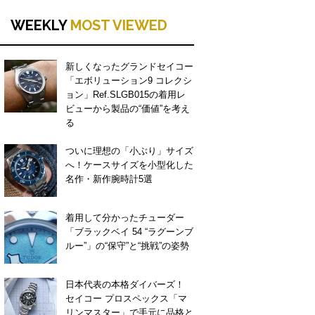
WEEKLY
MOST VIEWED
新しくなったグランドセイコー
「エボリューション9 コレクシ
ョン」Ref.SLGB015の着用レ
ビューから製品の“価値”を考え
る
ついに理想の「小ぶり」サイズ
へ！ケースサイズを小型化した
名作・新作腕時計5選
着用して分かったチューダー
「ブラックベイ 54 “ラグーンブ
ルー”」の“保守”と“挑戦”の姿勢
日本代表の本格ダイバーズ！
セイコー プロスペックス「マ
リンマスター」で手元に品格と