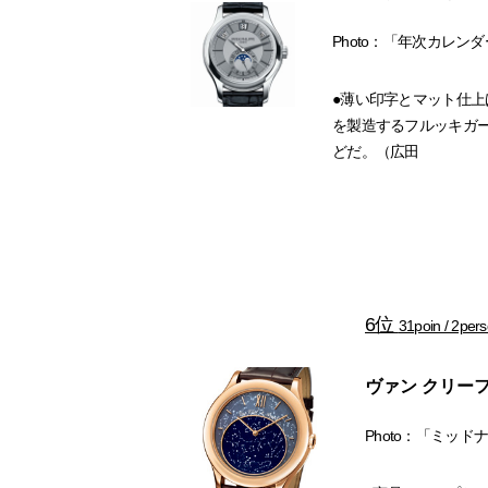
Photo：「年次カレンダー
●薄い印字とマット仕上
を製造するフルッキガ
どだ。（広田
6位
31poin / 2per
ヴァン クリーフ
Photo：「ミッド