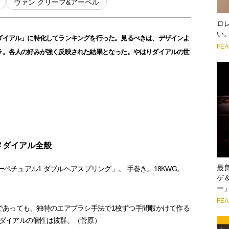
ヴァン クリーフ&アーペル
ロ
い
ダイアル」に特化してランキングを行った。見るべきは、デザインよ
FE
ラ。各人の好みが強く反映された結果となった。やはりダイアルの世
ュメダイアル全般
最
パーペチュアル1 ダブルヘアスプリング」。 手巻き。18KWG。
ゲ
ー
FE
であっても、独特のエアブラシ手法で1枚ずつ手間暇かけて作る
ダイアルの個性は抜群。（菅原）