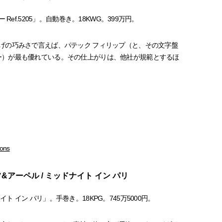
 Ref.5205」。自動巻き。18KWG。399万円。
げの巧みさで言えば、パテック フィリップ（と、その文字盤
ー）が最も優れている。その仕上がりは、他社が規範とするほ
sons
&アーペル / ミッドナイト イン パリ
ナイト イン パリ」。手巻き。18KPG。745万5000円。