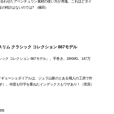
に合わせたアベンチュリン素材の使い方が秀逸。これほどダイ
役の時計はないのでは? （篠田）
 スリム クラシック コレクション 867モデル
ラシック コレクション 867モデル」。手巻き。18KWG。147万
ドギョーシェダイアルは、ジュラ山脈のとある職人の工房で作
す）。何度も印字を重ねたインデックスもワザあり！（菅原）
ons