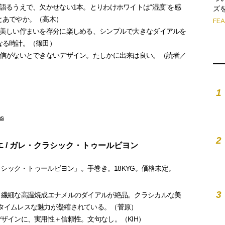
語るうえで、欠かせない1本。とりわけホワイトは“湿度”を感
ズ
とあでやか。（高木）
FE
の美しい佇まいを存分に楽しめる、シンプルで大きなダイアルを
なる時計。（篠田）
自信がないとできないデザイン。たしかに出来は良い。（読者／
1
ns
2
エ / ガレ・クラシック・トゥールビヨン
クラシック・トゥールビヨン」。手巻き。18KYG。価格未定。
3
、繊細な高温焼成エナメルのダイアルが絶品。クラシカルな美
タイムレスな魅力が凝縮されている。（菅原）
デザインに、実用性＋信頼性。文句なし。（KIH）