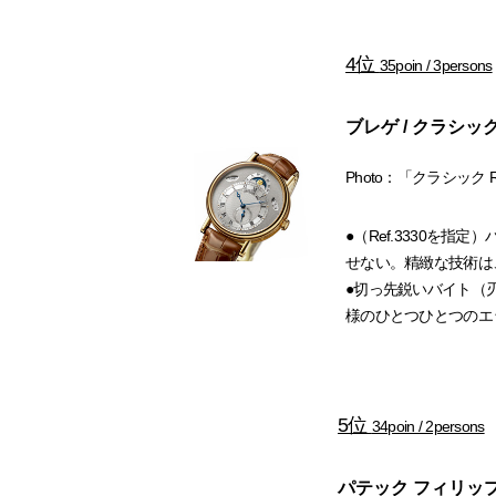
4位
35poin / 3persons
ブレゲ / クラシッ
Photo：「クラシック R
●（Ref.3330を
せない。精緻な技術は
●切っ先鋭いバイト（
様のひとつひとつのエ
5位
34poin / 2persons
パテック フィリップ /