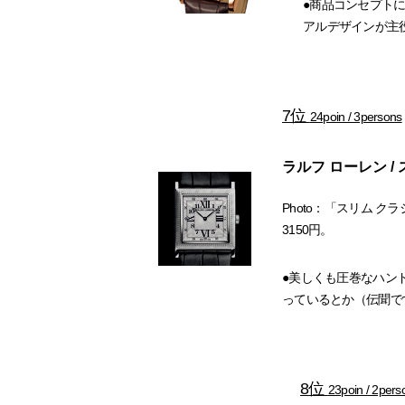
●商品コンセプト
アルデザインが主
7位
24poin / 3persons
ラルフ ローレン /
Photo：「スリム ク
3150円。
●美しくも圧巻なハン
っているとか（伝聞で
8位
23poin / 2pers