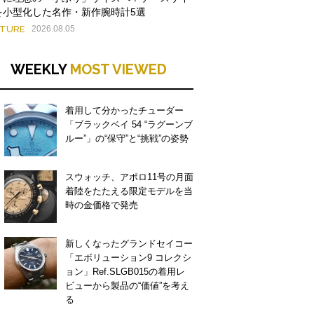
を小型化した名作・新作腕時計5選
ATURE
2026.08.05
WEEKLY
MOST VIEWED
着用して分かったチューダー
「ブラックベイ 54 “ラグーンブ
ルー”」の“保守”と“挑戦”の姿勢
スウォッチ、アポロ11号の月面
着陸をたたえる限定モデルを当
時の金価格で発売
新しくなったグランドセイコー
「エボリューション9 コレクシ
ョン」Ref.SLGB015の着用レ
ビューから製品の“価値”を考え
る