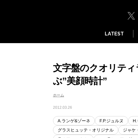
LATEST
文字盤のクオリティラ
ぶ”美顔時計”
ホーム
2012.03.26
A.ランゲ&ゾーネ
F.P.ジュルヌ
H
グラスヒュッテ・オリジナル
ジャケ