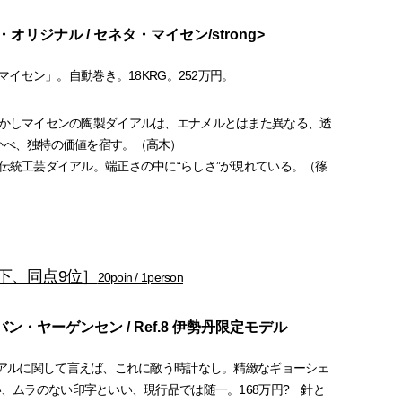
リジナル / セネタ・マイセン/strong>
・マイセン」。自動巻き。18KRG。252万円。
しかしマイセンの陶製ダイアルは、エナメルとはまた異なる、透
かべ、独特の価値を宿す。（高木）
伝統工芸ダイアル。端正さの中に“らしさ”が現れている。（篠
下、同点9位］
20poin / 1person
ン・ヤーゲンセン / Ref.8 伊勢丹限定モデル
イアルに関して言えば、これに敵う時計なし。精緻なギョーシェ
、ムラのない印字といい、現行品では随一。168万円? 針と