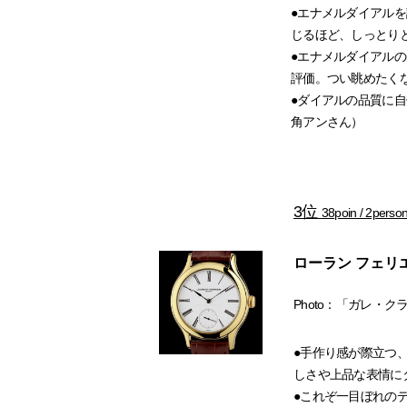
●エナメルダイアルを
じるほど、しっとり
●エナメルダイアル
評価。つい眺めたく
●ダイアルの品質に
角アンさん）
3位
38poin / 2perso
ローラン フェリ
Photo：「ガレ・
●手作り感が際立つ
しさや上品な表情に
●これぞ一目ぼれの