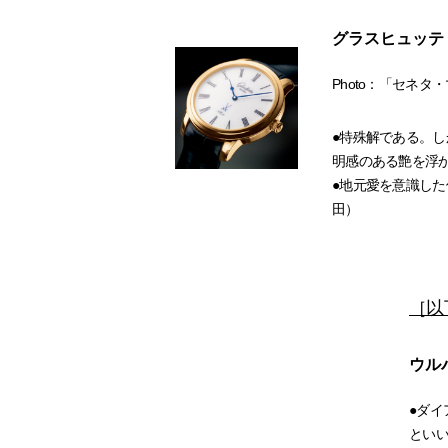
グラスヒュッテ・オ
Photo：「セネタ
●特殊解である。
明感のある艶を浮
●地元愛を意識した
田）
［以
ウルバ
●ダ
といい