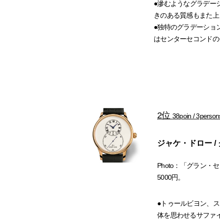
●滲むようなグラデー
きのある質感もまた上
●独特のグラデーショ
はセンターセコンドの
2位
38poin / 3person
ジャケ・ドロー /
Photo：「グラン・
5000円。
●トゥールビヨン、
体を思わせるサファ