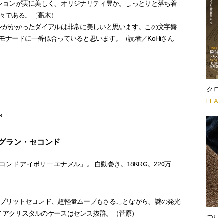
ションが実に美しく、オリジナリティ豊か。しっとりと落ち着
々である。（高木）
ンがかかったダイアルは非常に美しいと思います。この文字盤
モナードに一番似合っていると思います。（読者／KoHiさん
クロ
FE
s
 グラン・セコンド
セコンド アイボリー エナメル」。 自動巻き。18KRG。220万
スプリットセコンド、超軽量ムーブもさることながら、謎の発光
イアクリスタルのケースはセンス抜群。（菅原）
つ