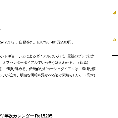
4
ク
5
ef.7337」。自動巻き。18KYG。404万2500円。
指定）ハンドギョーシェによるダイアルといえば、元祖のブレゲは外
、オフセンターダイアルでいっそう冴えわたる。（菅原）
刃）で彫り進める、伝統的なギョーシェダイアルは、繊細な模
ッジが立ち、明確な明暗を浮かべる姿が素晴らしい。（高木）
 年次カレンダー Ref.5205