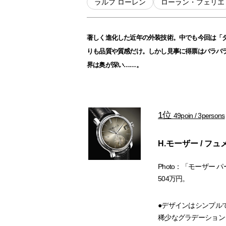
ラルフ ローレン
ローラン・フェリエ
著しく進化した近年の外装技術。中でも今回は「
りも品質や質感だけ。しかし見事に得票はバラバ
界は奥が深い……。
1位
49poin / 3persons
H.モーザー / フ
Photo：「モーザー 
504万円。
●デザインはシンプル
稀少なグラデーション