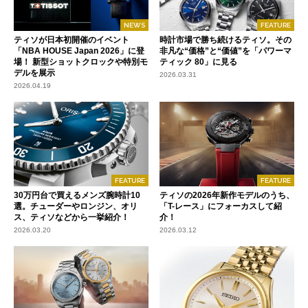
NEWS
FEATURE
ティソが日本初開催のイベント
時計市場で勝ち続けるティソ。その
「NBA HOUSE Japan 2026」に登
非凡な“価格”と“価値”を「パワーマ
場！ 新型ショットクロックや特別モ
ティック 80」に見る
デルを展示
2026.03.31
2026.04.19
FEATURE
FEATURE
30万円台で買えるメンズ腕時計10
ティソの2026年新作モデルのうち、
選。チューダーやロンジン、オリ
「T-レース」にフォーカスして紹
ス、ティソなどから一挙紹介！
介！
2026.03.20
2026.03.12