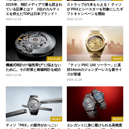
2025年、時計メディアで最も読まれ
ストラップが1本もらえる！ ティソ
ている記事とは？ 2位のカルティ
が PRXとシースターを対象にしたギ
エを抑えたTOPは日本ブランド！
フトキャンペーンを開始
2025.12.15
2025.12.15
FEATURE
NEWS
機械式時計の“磁気帯び”に悩まない
「ティソ PRC 100 ソーラー」に直
ために。その対策と耐磁時計を紹介
径34mmのジェンダーレスな新サイ
ズが登場
2025.12.09
2025.11.28
NEWS
NEWS
ティソ「PRX」の新作がかっこい
エレガントに身に着けられる高精度