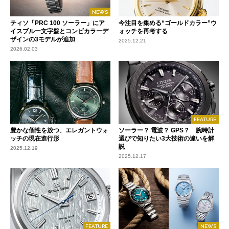
NEWS
ティソ「PRC 100 ソーラー」にア
今注目を集める“ゴールドカラー”ウ
イスブルー文字盤とコンビカラーデ
ォッチを再考する
ザインの3モデルが追加
2025.12.21
2026.02.03
FEATURE
豊かな個性を放つ、エレガントウォ
ソーラー？ 電波？ GPS？ 腕時計
ッチの現在進行形
選びで知りたい3大技術の違いを解
説
2025.12.19
2025.12.17
FEATURE
NEWS