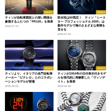
NEWS
NEWS
ティソが自転車競技との深い関係を
防水性は60気圧！ ティソ「シース
象徴するふたつの「PR100」を発表
ター プロフェッショナル 2000」は
新作モデルで海のさまざまな表情を
2026.07.15
見せる
2026.07.04
NEWS
NEWS
ティソより、イタリアの名門自転車
ティソが1954年の日付表示付きモデ
メーカー「ピナレロ」とのコラボレ
ルを現代的に再解釈した「ヴィソデ
ーションモデルが登場
イト」を発表
2026.06.03
2026.04.28