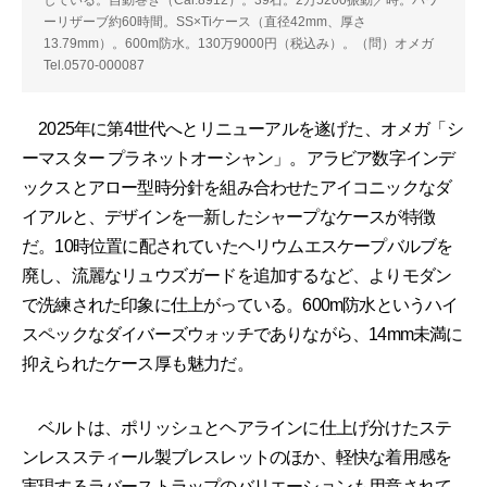
している。自動巻き（Cal.8912）。39石。2万5200振動／時。パワ
ーリザーブ約60時間。SS×Tiケース（直径42mm、厚さ
13.79mm）。600m防水。130万9000円（税込み）。（問）オメガ
Tel.0570-000087
2025年に第4世代へとリニューアルを遂げた、オメガ「シ
ーマスター プラネットオーシャン」。アラビア数字インデ
ックスとアロー型時分針を組み合わせたアイコニックなダ
イアルと、デザインを一新したシャープなケースが特徴
だ。10時位置に配されていたヘリウムエスケープバルブを
廃し、流麗なリュウズガードを追加するなど、よりモダン
で洗練された印象に仕上がっている。600m防水というハイ
スペックなダイバーズウォッチでありながら、14mm未満に
抑えられたケース厚も魅力だ。
ベルトは、ポリッシュとヘアラインに仕上げ分けたステ
ンレススティール製ブレスレットのほか、軽快な着用感を
実現するラバーストラップのバリエーションも用意されて