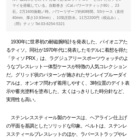
マイを搭載している。自動巻き（Cal.パワーマティック80）。23
石。2万1600振動／時。パワーリザーブ約80時間。SSケース（直径
40mm、厚さ10.93mm）。10気圧防水。11万2200円（税込み）。
（問）ティソ Tel.03-6254-5321
1930年に世界初の耐磁腕時計を発表した、パイオニアた
るティソ。同社が1970年代に発表したモデルに着想を得た
「ティソ PRX」は、ラグジュアリースポーツウォッチのよ
うなブレスレット一体型ケースが特徴の人気コレクション
だ。グリッド状のパターンが施されたサンレイブルーダイ
アルは、オンオフ問わず着用しやすく、3時位置のデイト表
示や蓄光塗料を塗布した、太くはっきりした時分針など、
実用性も高い。
ステンレススティール製のケースは、ヘアライン仕上げ
の平面を基調としたソリッドな印象。ベルトは、ステンレ
ススティールブレスレットのほか、ラバーストラップやレ