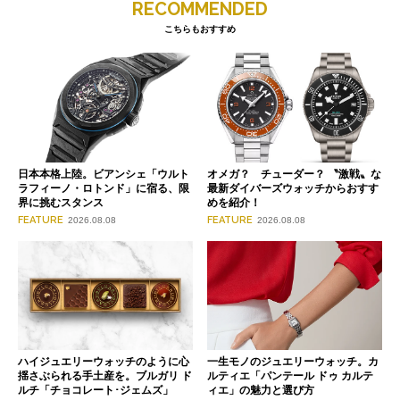
RECOMMENDED
こちらもおすすめ
日本本格上陸。ビアンシェ「ウルト
オメガ？ チューダー？ 〝激戦〟な
ラフィーノ・ロトンド」に宿る、限
最新ダイバーズウォッチからおすす
界に挑むスタンス
めを紹介！
FEATURE
FEATURE
2026.08.08
2026.08.08
ハイジュエリーウォッチのように心
一生モノのジュエリーウォッチ。カ
揺さぶられる手土産を。ブルガリ ド
ルティエ「パンテール ドゥ カルテ
ルチ「チョコレート･ジェムズ」
ィエ」の魅力と選び方