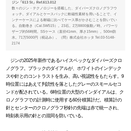
ジン「613 St」Ref.613.012
数々のジン・テクノロジーを搭載した、ダイバーズクロノグラフウ
ォッチ。ダイアルとケースバックに軟磁性素材を用いることで、イ
ンナーケースによる耐磁に比べてケース厚がかさむことを防いでい
る。自動巻き（Cal.SW515）。23石。2万8800振動／時。パワーリ
ザーブ約56時間。SSケース（直径41mm、厚さ15mm）。500m防
水。71万5000円（税込み）。（問）株式会社ホッタ Tel.03-5148-
2174
ジンの2025年新作であるハイスペックなダイバーズクロ
ノグラフ。ブラックのダイアルが、ホワイトのインデック
スや針とのコントラストを生み、高い視認性をもたらす。9
時位置にはあえて判読性を落としたグレーのスモールセコ
ンドが配されている。6時位置の大型のインダイアルは、ク
ロノグラフでの計測時に使用する60分積算計だ。積算計の
針とセンターのクロノグラフ秒針の先端は赤で統一され、
時刻表示用の針との混同を防いでいる。