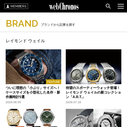
MEMBERS
BRAND
ブランドから記事を探す
レイモンド ウェイル
FEATURE
ついに理想の「小ぶり」サイズへ！
待望のスポーティーウォッチ登場！
ケースサイズを小型化した名作・新
レイモンド ウェイルの新コレクショ
作腕時計5選
ン「A.R.T.」
2026.08.05
2026.07.16