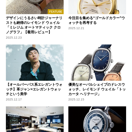
FEATURE
デザインにうるさい時計ジャーナリ
今注目を集める“ゴールドカラー”ウ
ストも納得のレイモンド ウェイル
ォッチを再考する
「ミレジム オートマティック クロ
2025.12.21
ノグラフ」【着用レビュー】
2025.12.23
【オールパーパス系エレガントウォ
優美なオーバルシェイプのドレスウ
ッチ】革ジャン×エレガントウォッ
ォッチ、レイモンド ウェイル「トッ
チという美学
カータ ヘリテージ」
2025.12.17
2025.12.15