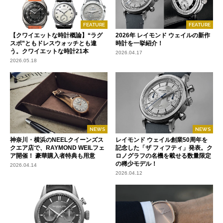
FEATURE
FEATURE
【クワイエットな時計概論】“ラグ
2026年 レイモンド ウェイルの新作
スポ”ともドレスウォッチとも違
時計を一挙紹介！
う。クワイエットな時計21本
2026.04.17
2026.05.18
NEWS
NEWS
神奈川・横浜のNEELクイーンズス
レイモンド ウェイル創業50周年を
クエア店で、RAYMOND WEILフェ
記念した「ザ フィフティ」発表。ク
ア開催！ 豪華購入者特典も用意
ロノグラフの名機を載せる数量限定
の稀少モデル！
2026.04.14
2026.04.12