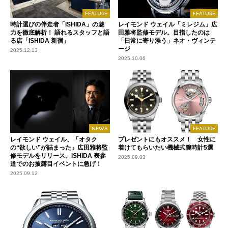
FEATURE
FEATURE
時計選びの伴走者「ISHIDA」の魅
レイモンド ウェイル「ミレジム」広
力を徹底解析！ 語れるスタッフと語
田雅将監修モデル。目指したのは
る店「ISHIDA 新宿」
「日常に寄り添う」ネオ・ヴィンテ
ージ
2025.12.13
2025.10.06
NEWS
FEATURE
レイモンド ウェイル、「オタク
プレゼントにもオススメ！ 女性に
の“欲しい”が詰まった」広田雅将監
着けてもらいたい機械式腕時計5選
修モデルをリリース。ISHIDA 表参
2025.09.03
道でのお披露目イベントに急げ！
2025.09.12