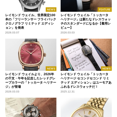
NEWS
FEATURE
レイモンド ウェイル、世界限定100
レイモンド ウェイル「トッカータ
本の「フリーランサー フライバック
ヘリテージ」は新たなドレスウォッ
クロノグラフ リミテッド エディシ
チのスタンダードになるか【着用レ
ョン」を発表
ビュー】
2026.03.07
2026.03.03
NEWS
NEWS
レイモンド ウェイルより、2026年
レイモンド ウェイル「トッカータ
の干支・午年を記念したレッドグレ
ヘリテージ セコンドセコンド リミ
ープカラーの「トッカータ ヘリテー
テッド エディション」はユーモアあ
ジ」が登場
ふれるドレスウォッチだ！
2026.03.03
2025.12.31