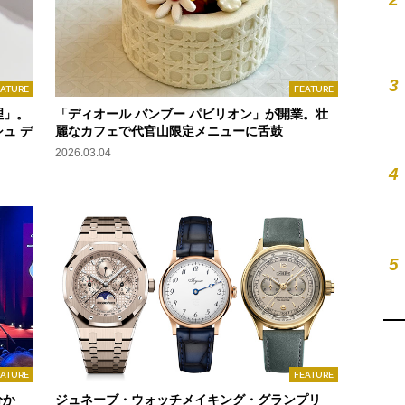
3
EATURE
FEATURE
理」。
「ディオール バンブー パビリオン」が開業。壮
ュ デ
麗なカフェで代官山限定メニューに舌鼓
2026.03.04
4
5
EATURE
FEATURE
分か
ジュネーブ・ウォッチメイキング・グランプリ