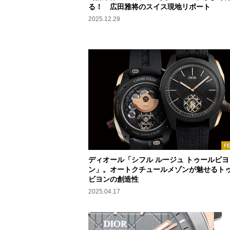
る！ 広田雅将のスイス現地リポート
2025.12.29
F
ディオール「シフル ルージュ トゥールビヨ
ン」。オートクチュールメゾンが魅せるト
ビヨンの創造性
2025.04.17