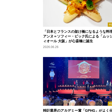
F
「日本とフランスの架け橋になるような料
アンヌ＝ソフィー・ピック氏による「ムッシ
ィオール 大阪」が心斎橋に誕生
2026.06.26
F
時計業界のアカデミー賞「GPHG」がよく