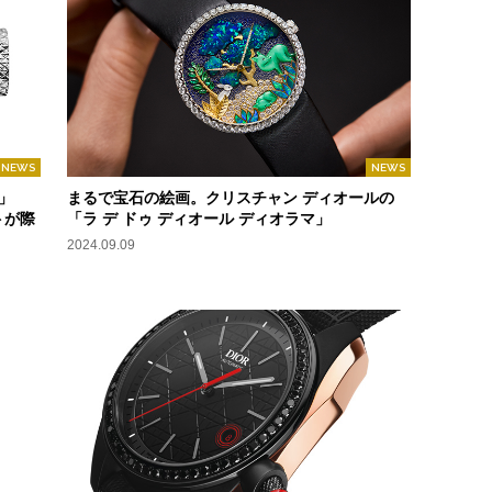
NEWS
NEWS
」
まるで宝石の絵画。クリスチャン ディオールの
トが際
「ラ デ ドゥ ディオール ディオラマ」
2024.09.09