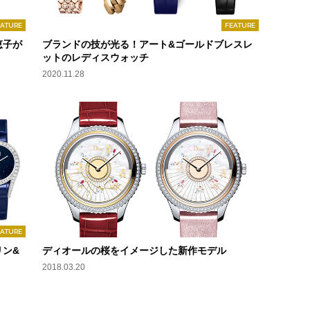
EATURE
FEATURE
恵子が
ブランドの技が光る！アート&ゴールドブレスレ
ットのレディスウォッチ
2020.11.28
EATURE
リン&
ディオールの桜をイメージした新作モデル
2018.03.20