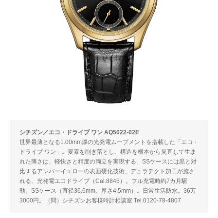
シチズン／エコ・ドライブ ワン AQ5022-02E
世界最薄となる1.00mm厚の光発電ムーブメントを搭載した「エコ・
ドライブ ワン」。要素を削ぎ落とし、構造を根本から見直して生ま
れた薄さは、軽快さと精度の両立を実現する。SSケースには黒と対
比するアンバーイエローの表面硬化技術、デュラテクト加工が施さ
れる。光発電エコドライブ（Cal.8845）。フル充電時約7カ月駆
動。SSケース（直径36.6mm、厚さ4.5mm）。日常生活防水。36万
3000円。（問）シチズンお客様時計相談室 Tel.0120-78-4807