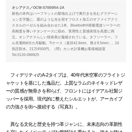
オシアナス／OCW-S7000RA-2A
新色の本作はハーフマットの梨地仕上げで奥行きを生むグラデーシ
ョン文字盤に、霜のような光を宿すフロスト加工のサファイアクリ
スタルのベゼルを組み合わせた1本。Bluetooth®搭載電波ソーラーの
高精度を薄いチタンケースに収め、実用性と質感表現を高度に両
立。オシアナスらしい技術美が凝縮されている。タフソーラー。フ
ル充電時約5カ月駆動。Tiケース（直径42.8mm、厚さ9.5mm）。10
気圧防水。21万4500円。（問）カシオ計算機お客様相談室
Tel.0120-088925
フィデリティのA-2タイプは、40年代米空軍のフライトジ
ャケットを基にした逸品だ。上質なラムのネイキッドレザ
ーの質感が無骨さを和らげ、フロントにはイデアル社製ジ
ッパーを採用。現代的に整えたシルエットが、アーカイブ
の力強さを街へ接続する（写真3）。
異なる文化と歴史を持つ革ジャンに、未来志向の革新性