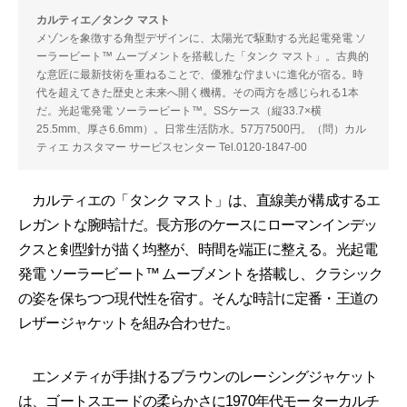
カルティエ／タンク マスト
メゾンを象徴する角型デザインに、太陽光で駆動する光起電発電 ソ
ーラービート™ ムーブメントを搭載した「タンク マスト」。古典的
な意匠に最新技術を重ねることで、優雅な佇まいに進化が宿る。時
代を超えてきた歴史と未来へ開く機構。その両方を感じられる1本
だ。光起電発電 ソーラービート™。SSケース（縦33.7×横
25.5mm、厚さ6.6mm）。日常生活防水。57万7500円。（問）カル
ティエ カスタマー サービスセンター Tel.0120-1847-00
カルティエの「タンク マスト」は、直線美が構成するエ
レガントな腕時計だ。長方形のケースにローマンインデッ
クスと剣型針が描く均整が、時間を端正に整える。光起電
発電 ソーラービート™ ムーブメントを搭載し、クラシック
の姿を保ちつつ現代性を宿す。そんな時計に定番・王道の
レザージャケットを組み合わせた。
エンメティが手掛けるブラウンのレーシングジャケット
は、ゴートスエードの柔らかさに1970年代モーターカルチ