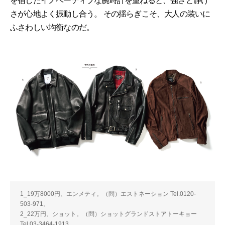
を宿したイノベーティブな腕時計を重ねると、強さと静け
さが心地よく振動し合う。 その揺らぎこそ、大人の装いに
ふさわしい均衡なのだ。
1_19万8000円、エンメティ。（問）エストネーション Tel.0120-
503-971。
2_22万円、ショット。（問）ショットグランドストアトーキョー
Tel.03-3464-1913。