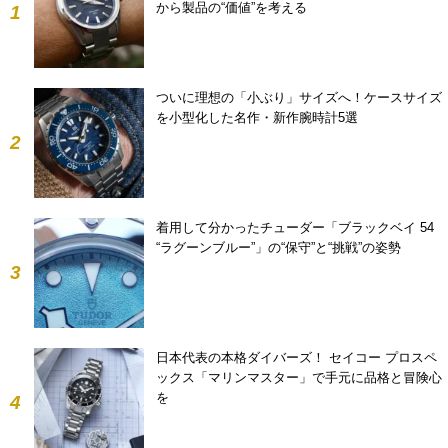
から製品の“価値”を考える
1
ついに理想の「小ぶり」サイズへ！ケースサイズ
を小型化した名作・新作腕時計5選
2
着用して分かったチューダー「ブラックベイ 54
“ラグーンブルー”」の“保守”と“挑戦”の姿勢
3
日本代表の本格ダイバーズ！ セイコー プロスペ
ックス「マリンマスター」で手元に品格と冒険心
を
4