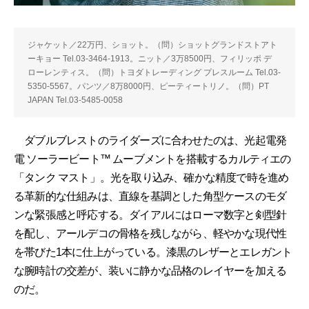
ジャケット／22万円、ショット。（問）ショットグランドストアト
ーキョー Tel.03-3464-1913。ニット／3万8500円、フィリッポ デ
ローレンティス。（問）トヨダトレーディング プレスルーム Tel.03-
5350-5567。パンツ／8万8000円、ピーティートリノ。（問）PT
JAPAN Tel.03-5485-0058
ダブルブレストのライダーズに合わせたのは、光起電発
電 ソーラービート™ ムーブメントを搭載するカルティエの
「タンク マスト」。光を取り込み、確かな精度で時を進め
る革新的な仕組みは、直線を基調とした角型ケースのモダ
ンな緊張感と呼応する。ダイアルにはローマ数字と剣型針
を配し、アールデコの骨格を残しながら、軽やかな現代性
を帯びた1本に仕上がっている。漆黒のレザーとエレガント
な腕時計の交差が、装いに静かな品格のレイヤーを加える
のだ。