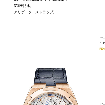
3気圧防水。
アリゲーターストラップ。
バ
ルビ
FE
バ