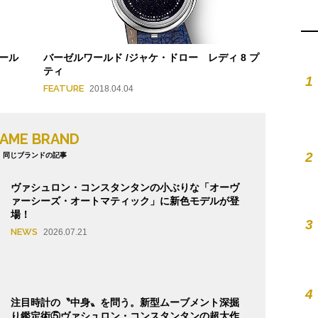
ール
バーゼルワールド /ジャケ・ドロー レディ 8 プ
ティ
1
FEATURE
2018.04.04
AME BRAND
2
同じブランドの記事
ヴァシュロン・コンスタンタンの小ぶりな「オーヴ
ァーシーズ・オートマティック」に新色モデルが登
場！
3
NEWS
2026.07.21
4
注目時計の〝中身〟を問う。新型ムーブメント深掘
り鑑定術⑤ヴァシュロン・コンスタンタンの超大作