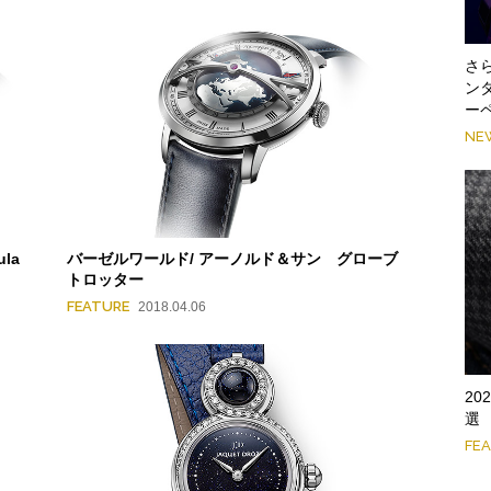
さ
ン
ー
NE
la
バーゼルワールド/ アーノルド＆サン グローブ
トロッター
FEATURE
2018.04.06
2
選
FE