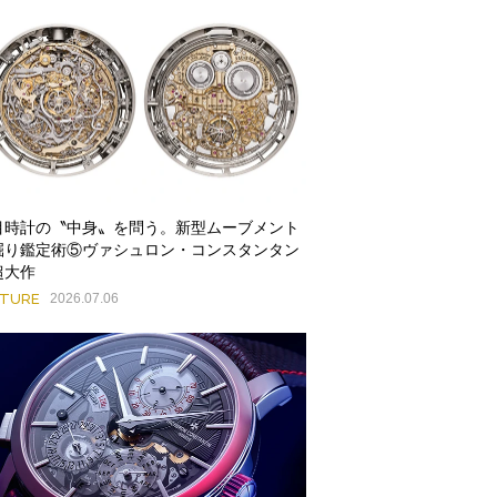
目時計の〝中身〟を問う。新型ムーブメント
掘り鑑定術⑤ヴァシュロン・コンスタンタン
超大作
ATURE
2026.07.06