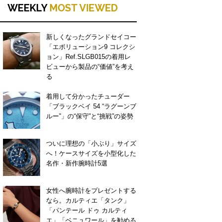
WEEKLY
MOST VIEWED
新しくなったグランドセイコー
「エボリューション9 コレクシ
ョン」Ref.SLGB015の着用レ
ビューから製品の“価値”を考え
る
着用して分かったチューダー
「ブラックベイ 54 “ラグーンブ
ルー”」の“保守”と“挑戦”の姿勢
ついに理想の「小ぶり」サイズ
へ！ケースサイズを小型化した
名作・新作腕時計5選
女性へ腕時計をプレゼントする
なら。カルティエ「タンク」
「パンテール ドゥ カルティ
エ」「ベニュワール」を勧める