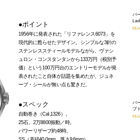
バー
Lad
●ポイント
FE
1956年に発表された「リファレンス6073」を
現代的に甦らせたデザイン。シンプルな3針の
ステンレススティールモデルながら、ヴァシ
ュロン・コンスタンタンから133万円（税別予
価）という100万円台のエントリーモデルが発
表されたこと自体が話題を集めたが、ジュネ
ーブ・シールが無い点も驚きだ。
バ
●スペック
ブ
自動巻き（Cal.1326）。
FE
25石。2万8800振動／時。
パワーリザーブ約48時。
SS（直径40.0mm、厚さ9.6mm）。