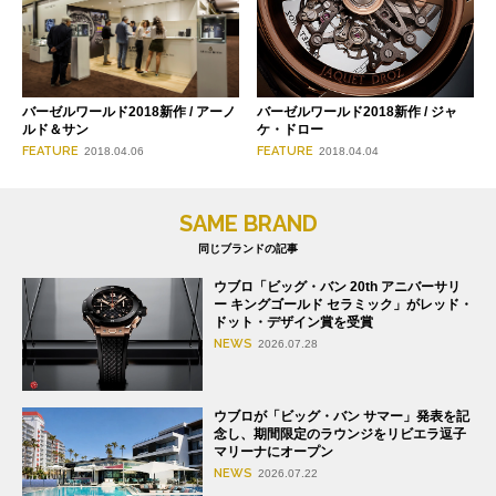
バーゼルワールド2018新作 / アーノ
バーゼルワールド2018新作 / ジャ
ルド＆サン
ケ・ドロー
FEATURE
FEATURE
2018.04.06
2018.04.04
SAME BRAND
同じブランドの記事
ウブロ「ビッグ・バン 20th アニバーサリ
ー キングゴールド セラミック」がレッド・
ドット・デザイン賞を受賞
NEWS
2026.07.28
ウブロが「ビッグ・バン サマー」発表を記
念し、期間限定のラウンジをリビエラ逗子
マリーナにオープン
NEWS
2026.07.22