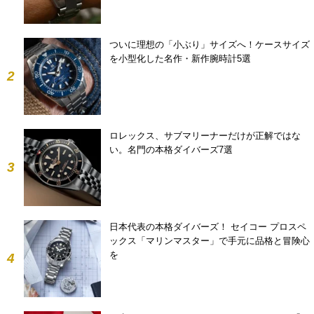
ついに理想の「小ぶり」サイズへ！ケースサイズ
を小型化した名作・新作腕時計5選
2
ロレックス、サブマリーナーだけが正解ではな
い。名門の本格ダイバーズ7選
3
日本代表の本格ダイバーズ！ セイコー プロスペ
ックス「マリンマスター」で手元に品格と冒険心
を
4