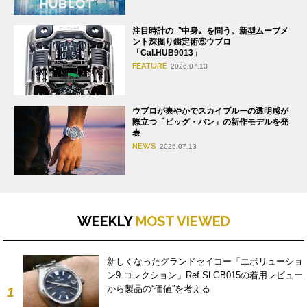
注目時計の〝中身〟を問う。新型ムーブメ
ント深掘り鑑定術⑥ウブロ
「Cal.HUB9013」
FEATURE
2026.07.13
ウブロが爽やかでスカイブルーの透明感が
際立つ「ビッグ・バン」の新作モデルを発
表
NEWS
2026.07.13
WEEKLY
MOST VIEWED
新しくなったグランドセイコー「エボリューショ
ン9 コレクション」Ref.SLGB015の着用レビュー
から製品の“価値”を考える
1