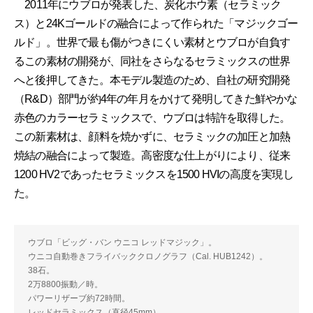
2011年にウブロが発表した、炭化ホウ素（セラミック
ス）と24Kゴールドの融合によって作られた「マジックゴー
ルド」。世界で最も傷がつきにくい素材とウブロが自負す
るこの素材の開発が、同社をさらなるセラミックスの世界
へと後押してきた。本モデル製造のため、自社の研究開発
（R&D）部門が約4年の年月をかけて発明してきた鮮やかな
赤色のカラーセラミックスで、ウブロは特許を取得した。
この新素材は、顔料を焼かずに、セラミックの加圧と加熱
焼結の融合によって製造。高密度な仕上がりにより、従来
1200 HV2であったセラミックスを1500 HVIの高度を実現し
た。
ウブロ「ビッグ・バン ウニコ レッドマジック」。
ウニコ自動巻きフライバッククロノグラフ（Cal. HUB1242）。
38石。
2万8800振動／時。
パワーリザーブ約72時間。
レッドセラミックス（直径45mm）。