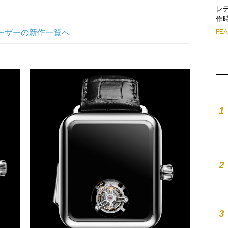
レ
作
FE
モーザーの新作一覧へ
1
2
3