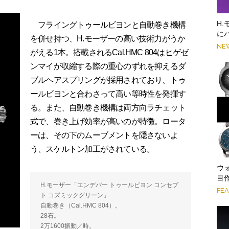
H
フライングトゥールビヨンと自動巻き機構
に
を併せ持つ、H.モーザーの高い技術力がうか
NE
がえる1本。搭載されるCal.HMC 804はヒゲゼ
ンマイが収縮する際の重心のずれを抑えるダ
ブルヘアスプリングが採用されており、トゥ
ールビヨンと合わさって高い等時性を発揮す
る。また、自動巻き機構は両方向ラチェット
式で、巻き上げ効率が高いのが特徴。ロータ
ーは、その下のムーブメントを隠さないよ
う、スケルトン加工がされている。
ウ
目作
H.モーザー「エンデバー トゥールビヨン コンセプ
FE
ト コズミックグリーン」
自動巻き（Cal.HMC 804）。
28石。
2万1600振動／時。