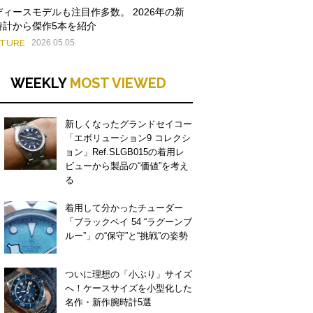
ディースモデルも注目作多数。 2026年の新
時計から傑作5本を紹介
ATURE
2026.05.05
WEEKLY
MOST VIEWED
新しくなったグランドセイコー
「エボリューション9 コレクシ
ョン」Ref.SLGB015の着用レ
ビューから製品の“価値”を考え
る
着用して分かったチューダー
「ブラックベイ 54 “ラグーンブ
ルー”」の“保守”と“挑戦”の姿勢
ついに理想の「小ぶり」サイズ
へ！ケースサイズを小型化した
名作・新作腕時計5選