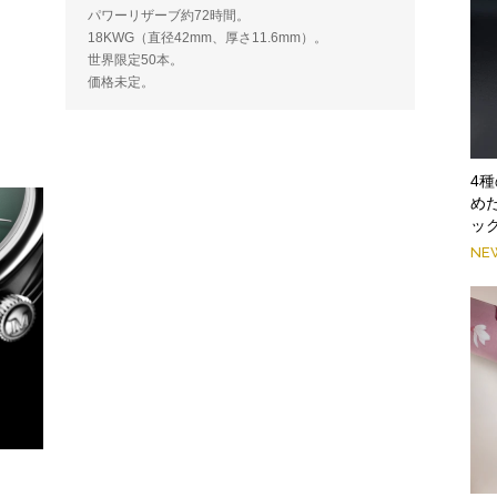
パワーリザーブ約72時間。
18KWG（直径42mm、厚さ11.6mm）。
世界限定50本。
価格未定。
4
め
ッ
NE