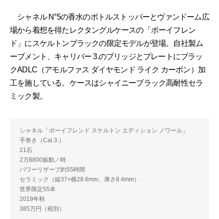
シャネル N°5の香水のボトルストッパーとヴァンドーム広
場から着想を得たレクタングルケースの「ボーイフレン
ド」にスケルトンブラックの限定モデルが登場。自社製ム
ーブメント、キャリバー 3.のブリッジとプレートにブラッ
クADLC（アモルファス ダイヤモンド ライク カーボン）加
工を施している。ケースはシャイニーブラック高耐性セラ
ミック製。
シャネル「ボーイフレンド スケルトン エディション ノワール」
手巻き（Cal.3.）
21石
2万8800振動／時
パワーリザーブ約55時間
セラミック（縦37×横28.6mm、厚さ8.4mm）
世界限定55本
2019年秋
385万円（税別）