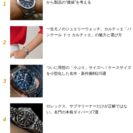
から製品の“価値”を考える
1
一生モノのジュエリーウォッチ。カルティエ「パ
ンテール ドゥ カルティエ」の魅力と選び方
2
ついに理想の「小ぶり」サイズへ！ケースサイズ
を小型化した名作・新作腕時計5選
3
ロレックス、サブマリーナーだけが正解ではな
い。名門の本格ダイバーズ7選
4