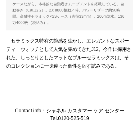
ケースながら、本格的な自動巻きムーブメントを搭載している。自
動巻き（Cal.12.2）。2万8800振動／時。パワーリザーブ約50時
間。高耐性セラミック×SSケース（直径33mm）。200m防水。136
万4000円（税込み）。
セラミックス特有の艶感を生かし、エレガントなスポー
ティーウォッチとして人気を集めてきたJ12。今作に採用さ
れた、しっとりとしたマットなブルーセラミックスは、そ
のコレクションに一味違った個性を宿す試みである。
Contact info：シャネル カスタマー ケア センター
Tel.0120-525-519