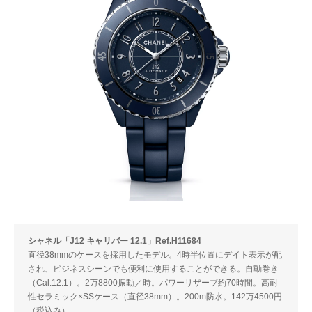
シャネル「J12 キャリバー 12.1」Ref.H11684
直径38mmのケースを採用したモデル。4時半位置にデイト表示が配
され、ビジネスシーンでも便利に使用することができる。自動巻き
（Cal.12.1）。2万8800振動／時。パワーリザーブ約70時間。高耐
性セラミック×SSケース（直径38mm）。200m防水。142万4500円
（税込み）。