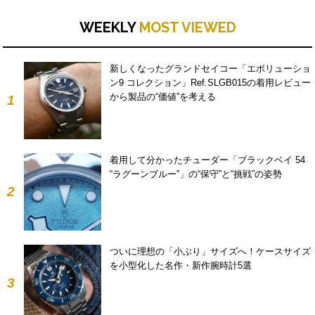
WEEKLY
MOST VIEWED
新しくなったグランドセイコー「エボリューショ
ン9 コレクション」Ref.SLGB015の着用レビュー
から製品の“価値”を考える
1
着用して分かったチューダー「ブラックベイ 54
“ラグーンブルー”」の“保守”と“挑戦”の姿勢
2
ついに理想の「小ぶり」サイズへ！ケースサイズ
を小型化した名作・新作腕時計5選
3