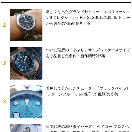
新しくなったグランドセイコー「エボリューショ
ン9 コレクション」Ref.SLGB015の着用レビュー
から製品の“価値”を考える
1
ついに理想の「小ぶり」サイズへ！ケースサイズ
を小型化した名作・新作腕時計5選
2
着用して分かったチューダー「ブラックベイ 54
“ラグーンブルー”」の“保守”と“挑戦”の姿勢
3
日本代表の本格ダイバーズ！ セイコー プロスペ