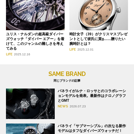
ユリス・ナルダンの超高級ダイバー
時計女子（39）がクリスマスプレゼ
ズウォッチ「ダイバー エアー」を着
ントとして彼氏に貢g……贈りたい
けて、このジャンルの難しさを考え
腕時計とは？
てみる
LIFE
2025.12.01
LIFE
2025.12.16
SAME BRAND
同じブランドの記事
パネライがルナ・ロッサとのコラボレーシ
ョンモデルを発表。最新作はクロノグラフ
とGMT
NEWS
2026.07.23
パネライ「サブマーシブル」の次なる新作
モデルはタフなダイバーズウォッチだ！