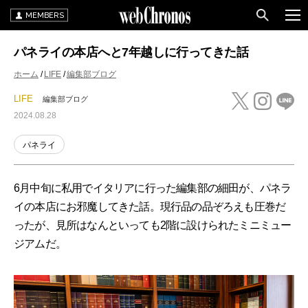
MEMBERS
パネライの本店へと7年越しに行ってきた話
ホーム
LIFE
編集部ブログ
LIFE
編集部ブログ
2024.08.28
パネライ
6月中旬に私用でイタリアに行った編集部の細田が、パネラ
イの本店にお邪魔してきた話。現行品の品ぞろえも圧巻だ
ったが、見所はなんといっても2階に設けられたミニミュー
ジアムだ。