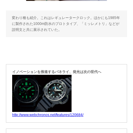
変わり種も紹介。これはレギュレータークロック。ほかにも1985年
に製作された1000m防水のプロトタイプ、「ミッレメトリ」などが
説明文と共に展示されていた。
イノベーションを推進するパネライ、発光は次の世代へ
http://www.webchronos.net/features/120684/