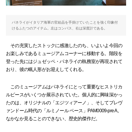
パネライがイタリア海軍の官給品を手掛けていたことを強く印象付
けるふたつのアイテム。左はコンパス、右は深度計である。
その充実したストックに感激したのち、いよいよ今回の
お楽しみであるミュージアムコーナーに移動する。階段を
登った先にはジュゼッペ・パネライの執務室が再現されて
おり、彼の蝋人形がお迎えしてくれる。
このミュージアムはパネライにとって重要なヒストリカ
ルピースがいくつか展示されていた。個人的に興味深かっ
たのは、オリジナルの「エジツィアーノ」、そしてプレヴ
ァンドーム時代の「ルミノール ベース」PAM0009-pre A。
なかなか見ることのできない、歴史的傑作だ。