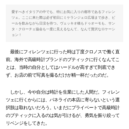
愛すべきイタリアの中でも、特にお気に入りの都市であるフィレン
ツェ。ここに来た際は必ず初日にミケランジェロ広場まで歩き、ビ
ールを飲みながら日没を待つ。ヴェッキオ橋もドゥオーモも、サン
タ・クローチェ協会も一度に見えるなんて、なんて贅沢なロケーシ
ョン！
最後にフィレンツェに行った時は丁度クロノスで働く直
前。海外で高級時計ブランドのブティックに行くなんてこ
とは、当時の自分としてはハードルが高すぎて到底でき
ず、お店の前で写真を撮るだけが精一杯だったのだ。
しかし、今や自分は時計を生業にした人間だ。フィレン
ツェに行くからには、パネライの本店に寄らないという選
択肢は取れないだろう。いまだにプライベートで高級時計
のブティックに入るのは気が引けるが、勇気を振り絞って
リベンジをしてきた。