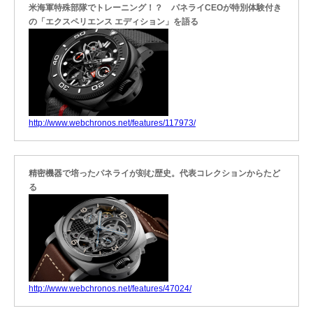
米海軍特殊部隊でトレーニング！？ パネライCEOが特別体験付き
の「エクスペリエンス エディション」を語る
http://www.webchronos.net/features/117973/
精密機器で培ったパネライが刻む歴史。代表コレクションからたど
る
http://www.webchronos.net/features/47024/